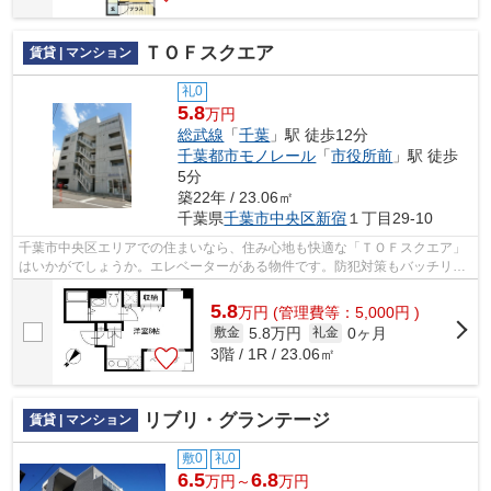
ＴＯＦスクエア
賃貸 | マンション
礼0
5.8
万円
総武線
「
千葉
」駅 徒歩12分
千葉都市モノレール
「
市役所前
」駅 徒歩
5分
築22年 / 23.06㎡
千葉県
千葉市中央区
新宿
１丁目29-10
千葉市中央区エリアでの住まいなら、住み心地も快適な「ＴＯＦスクエア」
はいかがでしょうか。エレベーターがある物件です。防犯対策もバッチリな
マンションタイプの物件です。徒歩12...
5.8
万
円
(管理費等：5,000円 )
5.8万円
0ヶ月
敷金
礼金
3階 / 1R / 23.06㎡
リブリ・グランテージ
賃貸 | マンション
敷0
礼0
6.5
6.8
万円～
万円