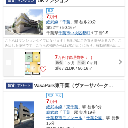
UKマンション
賃貸 | マンション
礼0
7
万円
総武線
「
千葉
」駅 徒歩20分
築32年 / 50.16㎡
千葉県
千葉市中央区
都町
１丁目9-5
こちらはマンションタイプになります！敷地内にごみ置き場があるので、ご
み出しも便利です！こちらの物件からは2駅が近くにあり、移動範囲も広が
ります！
7
万
円
(管理費等：- )
1ヶ月
0ヶ月
敷金
礼金
3階 / 2LDK / 50.16㎡
VasaPark東千葉（ヴァーサパークヒガシチバ）
賃貸 | アパート
敷0
礼0
7
万円
総武本線
「
東千葉
」駅 徒歩9分
総武線
「
千葉
」駅 徒歩19分
千葉都市モノレール
「
千葉公園
」駅 徒歩
15分