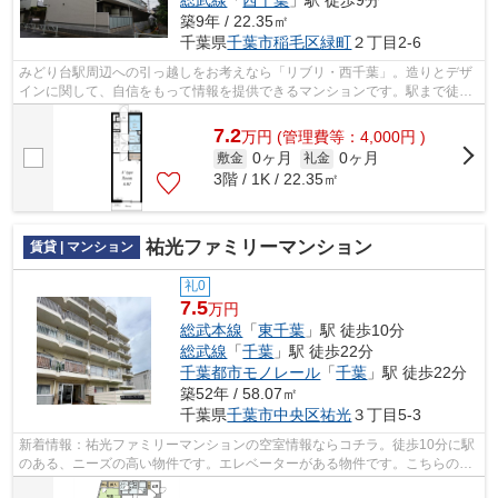
築9年 / 22.35㎡
千葉県
千葉市稲毛区
緑町
２丁目2-6
みどり台駅周辺への引っ越しをお考えなら「リブリ・西千葉」。造りとデザ
インに関して、自信をもって情報を提供できるマンションです。駅まで徒歩
5分の位置に立地する、アクセス良好な...
7.2
万
円
(管理費等：4,000円 )
0ヶ月
0ヶ月
敷金
礼金
3階 / 1K / 22.35㎡
祐光ファミリーマンション
賃貸 | マンション
礼0
7.5
万円
総武本線
「
東千葉
」駅 徒歩10分
総武線
「
千葉
」駅 徒歩22分
千葉都市モノレール
「
千葉
」駅 徒歩22分
築52年 / 58.07㎡
千葉県
千葉市中央区
祐光
３丁目5-3
新着情報：祐光ファミリーマンションの空室情報ならコチラ。徒歩10分に駅
のある、ニーズの高い物件です。エレベーターがある物件です。こちらの物
件はマンションです。失敗したくない...