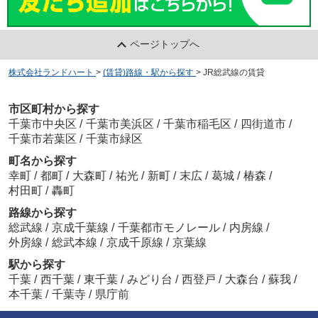
ページトップへ
株式会社ランドハート
>
(賃貸)路線・駅から探す
>
JR総武線の賃貸
市区町村から探す
千葉市中央区
/
千葉市美浜区
/
千葉市稲毛区
/
四街道市
/
千葉市若葉区
/
千葉市緑区
町名から探す
幸町
/
都町
/
大森町
/
祐光
/
新町
/
末広
/
葛城
/
椿森
/
村田町
/
轟町
路線から探す
総武線
/
京成千葉線
/
千葉都市モノレール
/
内房線
/
外房線
/
総武本線
/
京成千原線
/
京葉線
駅から探す
千葉
/
西千葉
/
東千葉
/
みどり台
/
西登戸
/
大森台
/
蘇我
/
本千葉
/
千葉寺
/
県庁前