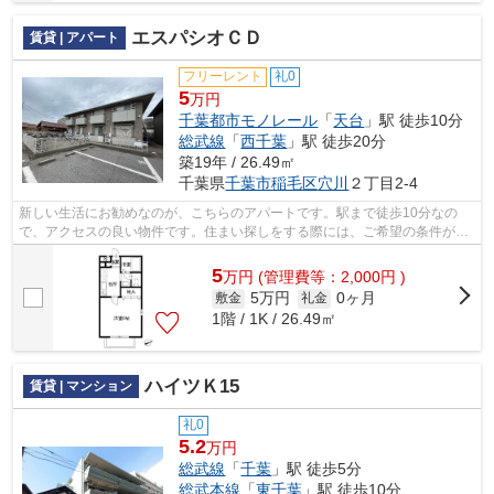
エスパシオＣＤ
賃貸 | アパート
フリーレント
礼0
5
万円
千葉都市モノレール
「
天台
」駅 徒歩10分
総武線
「
西千葉
」駅 徒歩20分
築19年 / 26.49㎡
千葉県
千葉市稲毛区
穴川
２丁目2-4
新しい生活にお勧めなのが、こちらのアパートです。駅まで徒歩10分なの
で、アクセスの良い物件です。住まい探しをする際には、ご希望の条件がい
くつかあるでしょう。当社は、そんなご...
5
万
円
(管理費等：2,000円 )
5万円
0ヶ月
敷金
礼金
1階 / 1K / 26.49㎡
ハイツＫ15
賃貸 | マンション
礼0
5.2
万円
総武線
「
千葉
」駅 徒歩5分
総武本線
「
東千葉
」駅 徒歩10分