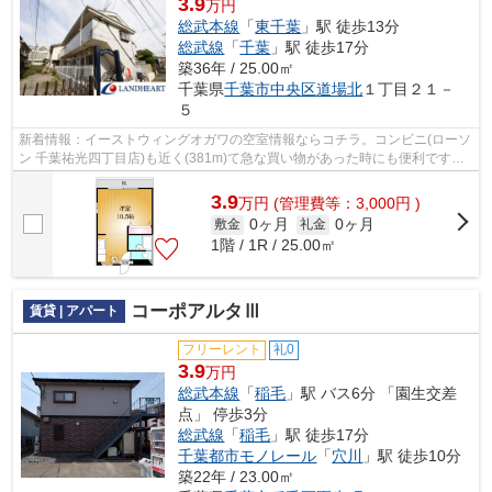
3.9
万円
総武本線
「
東千葉
」駅 徒歩13分
総武線
「
千葉
」駅 徒歩17分
築36年 / 25.00㎡
千葉県
千葉市中央区
道場北
１丁目２１－
５
新着情報：イーストウィングオガワの空室情報ならコチラ。コンビニ(ローソ
ン 千葉祐光四丁目店)も近く(381m)て急な買い物があった時にも便利です。
約200メートルで駐車場までアクセス...
3.9
万
円
(管理費等：3,000円 )
0ヶ月
0ヶ月
敷金
礼金
1階 / 1R / 25.00㎡
コーポアルタⅢ
賃貸 | アパート
フリーレント
礼0
3.9
万円
総武本線
「
稲毛
」駅 バス6分 「園生交差
点」 停歩3分
総武線
「
稲毛
」駅 徒歩17分
千葉都市モノレール
「
穴川
」駅 徒歩10分
築22年 / 23.00㎡