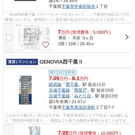
築1年 / 26.45㎡
千葉県
千葉市中央区
祐光
１丁目
「VasaPark東千葉（ヴァーサパークヒガシチバ）」：千葉市中央区エリアの
新居にピッタリ。敷地内にゴミ置き場があるのでわざわざゴミを捨てに行く
手間が省けます。駅から徒歩9分のアパ...
7
万
円
(管理費等：5,000円 )
0ヶ月
敷金
-
礼金
1階 / 1DK / 26.45㎡
GENOVIA西千葉Ⅱ
賃貸 | マンション
敷0
礼0
新築
7.05
8.1
万円～
万円
総武線
「
西千葉
」駅 徒歩11分
京成千葉線
「
西登戸
」駅 徒歩10分
京成千葉線
「
みどり台
」駅 徒歩13分
築1年未満 / 21.67㎡
千葉県
千葉市美浜区
幸町
２丁目7-7
こだわりで選びたい方におすすめ。千葉市美浜区エリアで住まいをお探しな
ら「GENOVIA西千葉Ⅱ」。面倒なゴミ捨ての負担を軽減させることができる
のが敷地内ごみ置き場の魅力です。利便...
7.05
万
円
(管理費等：10,000円 )