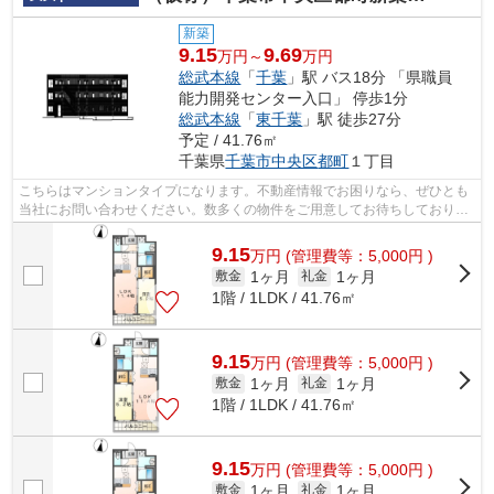
新築
9.15
9.69
万円～
万円
総武本線
「
千葉
」駅 バス18分 「県職員
能力開発センター入口」 停歩1分
総武本線
「
東千葉
」駅 徒歩27分
予定 / 41.76㎡
千葉県
千葉市中央区
都町
１丁目
こちらはマンションタイプになります。不動産情報でお困りなら、ぜひとも
当社にお問い合わせください。数多くの物件をご用意してお待ちしておりま
す。
9.15
万
円
(管理費等：5,000円 )
1ヶ月
1ヶ月
敷金
礼金
1階 / 1LDK / 41.76㎡
9.15
万
円
(管理費等：5,000円 )
1ヶ月
1ヶ月
敷金
礼金
1階 / 1LDK / 41.76㎡
9.15
万
円
(管理費等：5,000円 )
1ヶ月
1ヶ月
敷金
礼金