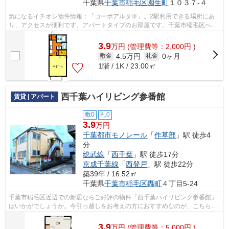
千葉県
千葉市稲毛区
園生町
１０３７-４
気になるイチオシ物件情報：「コーポアルタⅢ」。2駅利用できる場所にあ
り、アクセスが便利です。アパートタイプのお部屋です。千葉市稲毛区へお
引っ越しをするのであれば、お部屋探し...
3.9
万
円
(管理費等：2,000円 )
4.5万円
0ヶ月
敷金
礼金
1階 / 1K / 23.00㎡
西千葉ハイリビング参番館
賃貸 | アパート
敷0
礼0
3.9
万円
千葉都市モノレール
「
作草部
」駅 徒歩4
分
総武線
「
西千葉
」駅 徒歩17分
京成千葉線
「
西登戸
」駅 徒歩22分
築39年 / 16.52㎡
千葉県
千葉市稲毛区
轟町
４丁目5-24
千葉市稲毛区近辺での新居ならご好評の物件「西千葉ハイリビング参番館」
はいかがでしょうか。今引っ越しをお考えの方におすすめなのが、こちらの
アパートです。2駅利用可能でとても利...
3.9
万
円
(管理費等：5,000円 )