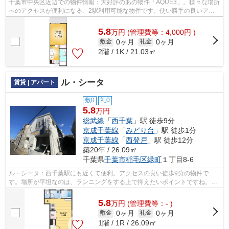
千葉市中央区近辺での物件情報：大好評のあの物件「AQUE3」。様々な場所
へのアクセスが便利になる、2駅利用可能な物件です。使い勝手の良いアパ
ートでイチオシの物件です。この物件は...
5.8
万
円
(管理費等：4,000円 )
0ヶ月
0ヶ月
敷金
礼金
2階 / 1K / 21.03㎡
ル・シータ
賃貸 | アパート
敷0
礼0
5.8
万円
総武線
「
西千葉
」駅 徒歩9分
京成千葉線
「
みどり台
」駅 徒歩1分
京成千葉線
「
西登戸
」駅 徒歩12分
築20年 / 26.09㎡
千葉県
千葉市稲毛区
緑町
１丁目8-6
ル・シータ：西千葉駅にも近くて便利。アクセスの良い徒歩9分の物件で
す。場所が平坦なのは、ランニングをする上で抑えたいポイントですね。忙
しいあなたの時間を有効的に使えるのが敷...
5.8
万
円
(管理費等：- )
0ヶ月
0ヶ月
敷金
礼金
1階 / 1R / 26.09㎡