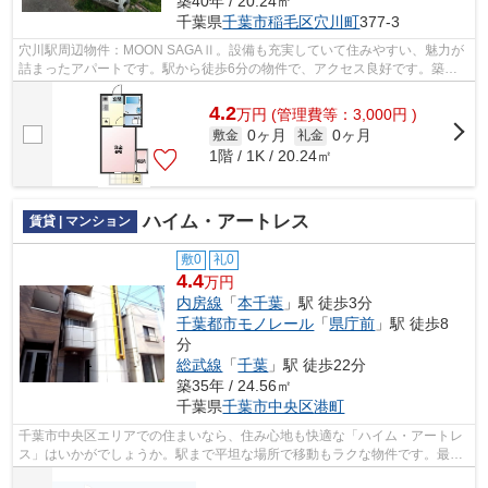
築40年 / 20.24㎡
千葉県
千葉市稲毛区
穴川町
377-3
穴川駅周辺物件：MOON SAGAⅡ。設備も充実していて住みやすい、魅力が
詰まったアパートです。駅から徒歩6分の物件で、アクセス良好です。築年
数の古い物件ですが、そのぶん味わいを感じ...
4.2
万
円
(管理費等：3,000円 )
0ヶ月
0ヶ月
敷金
礼金
1階 / 1K / 20.24㎡
ハイム・アートレス
賃貸 | マンション
敷0
礼0
4.4
万円
内房線
「
本千葉
」駅 徒歩3分
千葉都市モノレール
「
県庁前
」駅 徒歩8
分
総武線
「
千葉
」駅 徒歩22分
築35年 / 24.56㎡
千葉県
千葉市中央区
港町
千葉市中央区エリアでの住まいなら、住み心地も快適な「ハイム・アートレ
ス」はいかがでしょうか。駅まで平坦な場所で移動もラクな物件です。最上
階の物件です。3駅以上利用可能、色々...