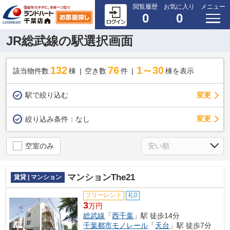
閲覧履歴
お気に入り
メニュー
0
0
JR総武線の駅選択画面
132
76
1～30
該当物件数
棟
空き数
件
棟を表示
駅で絞り込む
変更
変更
絞り込み条件：
なし
空室のみ
マンションThe21
賃貸 | マンション
フリーレント
礼0
3
万円
総武線
「
西千葉
」駅 徒歩14分
千葉都市モノレール
「
天台
」駅 徒歩7分