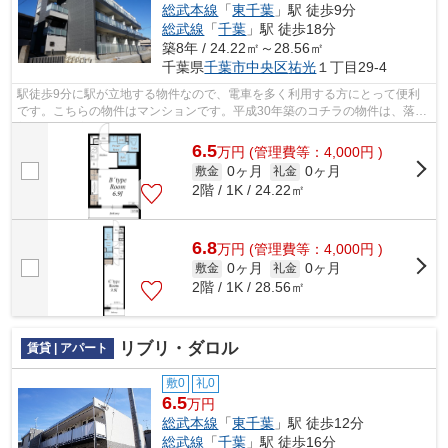
総武本線
「
東千葉
」駅 徒歩9分
総武線
「
千葉
」駅 徒歩18分
築8年 / 24.22㎡～28.56㎡
千葉県
千葉市中央区
祐光
１丁目29-4
駅徒歩9分に駅が立地する物件なので、電車を多く利用する方にとって便利
です。こちらの物件はマンションです。平成30年築のコチラの物件は、落ち
着きのある室内が魅力的です。毎日の暮...
6.5
万
円
(管理費等：4,000円 )
0ヶ月
0ヶ月
敷金
礼金
2階 / 1K / 24.22㎡
6.8
万
円
(管理費等：4,000円 )
0ヶ月
0ヶ月
敷金
礼金
2階 / 1K / 28.56㎡
リブリ・ダロル
賃貸 | アパート
敷0
礼0
6.5
万円
総武本線
「
東千葉
」駅 徒歩12分
総武線
「
千葉
」駅 徒歩16分