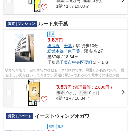
4.5万円
0ヶ月
敷金
礼金
1階 / 1K / 19.00㎡
ルート東千葉
賃貸 | マンション
礼0
3.8
万円
総武線
「
千葉
」駅 徒歩10分
総武本線
「
東千葉
」駅 徒歩2分
築37年 / 18.34㎡
千葉県
千葉市中央区
要町
２－１６
駅まで平坦で、自転車での移動もラクな物件です。風通しが良好なので、夏
も涼しい風がはいってきます。周辺に駅が2つあるので電車での移動が便利
です。
3.8
万
円
(管理費等：2,000円 )
0ヶ月
0ヶ月
敷金
礼金
4階 / 1R / 18.34㎡
イーストウィングオガワ
賃貸 | アパート
敷0
礼0