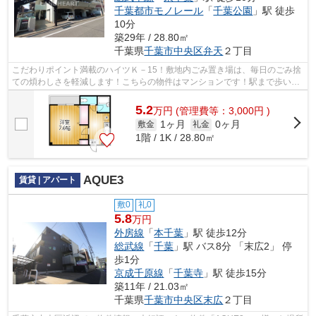
千葉都市モノレール
「
千葉公園
」駅 徒歩
10分
築29年 / 28.80㎡
千葉県
千葉市中央区
弁天
２丁目
こだわりポイント満載のハイツＫ－15！敷地内ごみ置き場は、毎日のごみ捨
ての煩わしさを軽減します！こちらの物件はマンションです！駅まで歩いて
アクセスできる、徒歩5分の距離に立地...
5.2
万
円
(管理費等：3,000円 )
1ヶ月
0ヶ月
敷金
礼金
1階 / 1K / 28.80㎡
AQUE3
賃貸 | アパート
敷0
礼0
5.8
万円
外房線
「
本千葉
」駅 徒歩12分
総武線
「
千葉
」駅 バス8分 「末広2」 停
歩1分
京成千原線
「
千葉寺
」駅 徒歩15分
築11年 / 21.03㎡
千葉県
千葉市中央区
末広
２丁目