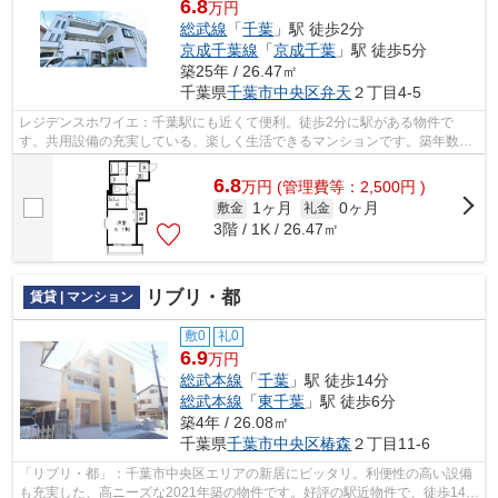
6.8
万円
総武線
「
千葉
」駅 徒歩2分
京成千葉線
「
京成千葉
」駅 徒歩5分
築25年 / 26.47㎡
千葉県
千葉市中央区
弁天
２丁目4-5
レジデンスホワイエ：千葉駅にも近くて便利。徒歩2分に駅がある物件で
す。共用設備の充実している、楽しく生活できるマンションです。築年数は
経っていますが、その分お値打ちの物件で...
6.8
万
円
(管理費等：2,500円 )
1ヶ月
0ヶ月
敷金
礼金
3階 / 1K / 26.47㎡
リブリ・都
賃貸 | マンション
敷0
礼0
6.9
万円
総武本線
「
千葉
」駅 徒歩14分
総武本線
「
東千葉
」駅 徒歩6分
築4年 / 26.08㎡
千葉県
千葉市中央区
椿森
２丁目11-6
「リブリ・都」：千葉市中央区エリアの新居にピッタリ。利便性の高い設備
も充実した、高ニーズな2021年築の物件です。好評の駅近物件で、徒歩14分