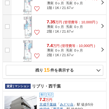
0ヶ月
0ヶ月
敷金
礼金
1階 / 1K / 21.67㎡
7.35
万
円
(管理費等：10,000円 )
0ヶ月
0ヶ月
敷金
礼金
2階 / 1K / 21.67㎡
7.4
万
円
(管理費等：10,000円 )
0ヶ月
0ヶ月
敷金
礼金
2階 / 1K / 21.67㎡
15
残り
件を表示する
リブリ・西千葉
賃貸 | マンション
敷0
礼0
7.2
万円
京成千葉線
「
みどり台
」駅 徒歩5分
総武線
「
西千葉
」駅 徒歩9分