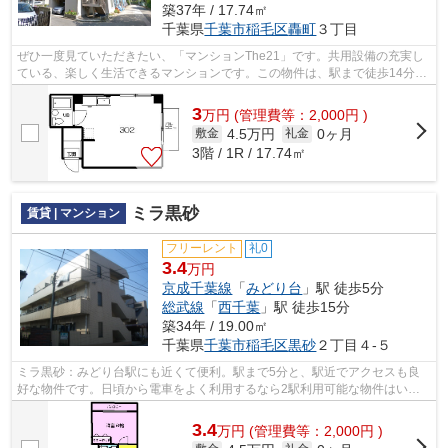
築37年 / 17.74㎡
千葉県
千葉市稲毛区
轟町
３丁目
ぜひ一度見ていただきたい、「マンションThe21」です。共用設備の充実し
ている、楽しく生活できるマンションです。この物件は、駅まで徒歩14分に
立地しています。大きいお部屋ではあり...
3
万
円
(管理費等：2,000円 )
4.5万円
0ヶ月
敷金
礼金
3階 / 1R / 17.74㎡
ミラ黒砂
賃貸 | マンション
フリーレント
礼0
3.4
万円
京成千葉線
「
みどり台
」駅 徒歩5分
総武線
「
西千葉
」駅 徒歩15分
築34年 / 19.00㎡
千葉県
千葉市稲毛区
黒砂
２丁目４-５
ミラ黒砂：みどり台駅にも近くて便利。駅まで5分と、駅近でアクセスも良
好な物件です。日頃から電車をよく利用するなら2駅利用可能な物件はいか
がでしょうか。造りとデザインに関して...
3.4
万
円
(管理費等：2,000円 )