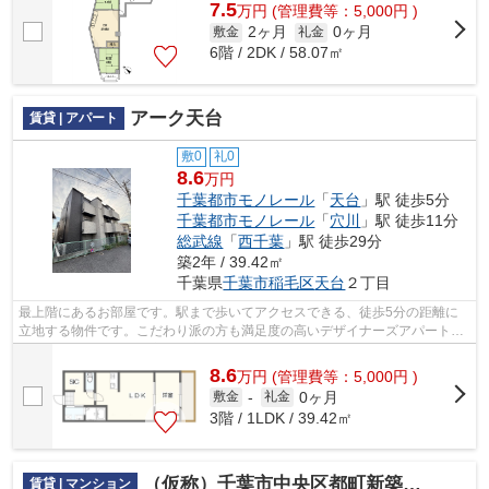
7.5
万
円
(管理費等：5,000円 )
2ヶ月
0ヶ月
敷金
礼金
6階 / 2DK / 58.07㎡
アーク天台
賃貸 | アパート
敷0
礼0
8.6
万円
千葉都市モノレール
「
天台
」駅 徒歩5分
千葉都市モノレール
「
穴川
」駅 徒歩11分
総武線
「
西千葉
」駅 徒歩29分
築2年 / 39.42㎡
千葉県
千葉市稲毛区
天台
２丁目
最上階にあるお部屋です。駅まで歩いてアクセスできる、徒歩5分の距離に
立地する物件です。こだわり派の方も満足度の高いデザイナーズアパートで
す。こちらは閑静な住宅地に立地する物...
8.6
万
円
(管理費等：5,000円 )
0ヶ月
敷金
-
礼金
3階 / 1LDK / 39.42㎡
（仮称）千葉市中央区都町新築マンション
賃貸 | マンション