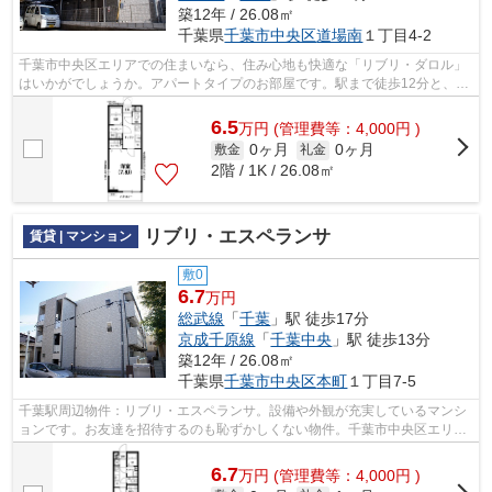
築12年 / 26.08㎡
千葉県
千葉市中央区
道場南
１丁目4-2
千葉市中央区エリアでの住まいなら、住み心地も快適な「リブリ・ダロル」
はいかがでしょうか。アパートタイプのお部屋です。駅まで徒歩12分と、立
地が魅力的な物件です。これから始ま...
6.5
万
円
(管理費等：4,000円 )
0ヶ月
0ヶ月
敷金
礼金
2階 / 1K / 26.08㎡
リブリ・エスペランサ
賃貸 | マンション
敷0
6.7
万円
総武線
「
千葉
」駅 徒歩17分
京成千原線
「
千葉中央
」駅 徒歩13分
築12年 / 26.08㎡
千葉県
千葉市中央区
本町
１丁目7-5
千葉駅周辺物件：リブリ・エスペランサ。設備や外観が充実しているマンシ
ョンです。お友達を招待するのも恥ずかしくない物件。千葉市中央区エリア
や千葉付近での住まい選びは、当社に...
6.7
万
円
(管理費等：4,000円 )