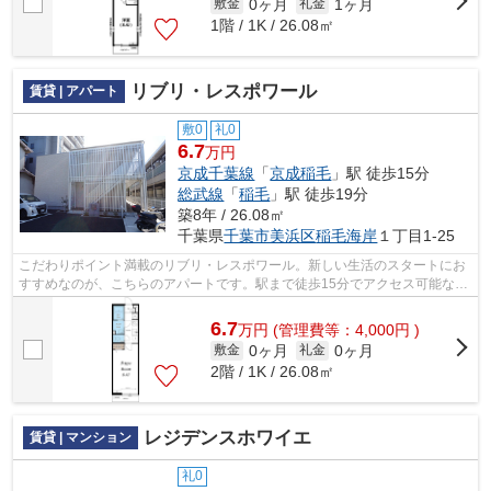
0ヶ月
1ヶ月
敷金
礼金
1階 / 1K / 26.08㎡
リブリ・レスポワール
賃貸 | アパート
敷0
礼0
6.7
万円
京成千葉線
「
京成稲毛
」駅 徒歩15分
総武線
「
稲毛
」駅 徒歩19分
築8年 / 26.08㎡
千葉県
千葉市美浜区
稲毛海岸
１丁目1-25
こだわりポイント満載のリブリ・レスポワール。新しい生活のスタートにお
すすめなのが、こちらのアパートです。駅まで徒歩15分でアクセス可能な物
件です。平成30年築の物件です。新生...
6.7
万
円
(管理費等：4,000円 )
0ヶ月
0ヶ月
敷金
礼金
2階 / 1K / 26.08㎡
レジデンスホワイエ
賃貸 | マンション
礼0