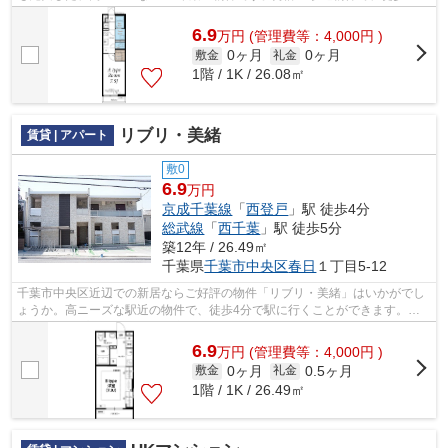
でのアクセスが可能です。造りとデザ...
6.9
万
円
(管理費等：4,000円 )
0ヶ月
0ヶ月
敷金
礼金
1階 / 1K / 26.08㎡
リブリ・美緒
賃貸 | アパート
敷0
6.9
万円
京成千葉線
「
西登戸
」駅 徒歩4分
総武線
「
西千葉
」駅 徒歩5分
築12年 / 26.49㎡
千葉県
千葉市中央区
春日
１丁目5-12
千葉市中央区近辺での新居ならご好評の物件「リブリ・美緒」はいかがでし
ょうか。高ニーズな駅近の物件で、徒歩4分で駅に行くことができます。ア
パートタイプのお部屋です。交通面で不...
6.9
万
円
(管理費等：4,000円 )
0ヶ月
0.5ヶ月
敷金
礼金
1階 / 1K / 26.49㎡