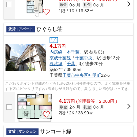
0ヶ月
0ヶ月
敷金
礼金
1階 / 1R / 16.52㎡
ひぐらし荘
賃貸 | アパート
礼0
4.1
万円
内房線
「
本千葉
」駅 徒歩6分
京成千葉線
「
千葉中央
」駅 徒歩13分
総武線
「
千葉
」駅 徒歩20分
築52年 / 38.90㎡
千葉県
千葉市中央区
神明町
22-6
こだわりポイント満載のひぐらし荘♪2駅利用可物件なので、よく電車を利用
する方にピッタリですね♪風通しが良好なので、夏も涼しい風がはいってきま
す♪駅から徒歩6分にある物件なので、...
4.1
万
円
(管理費等：2,000円 )
2ヶ月
0ヶ月
敷金
礼金
2階 / 2K / 38.90㎡
サンコート緑
賃貸 | マンション