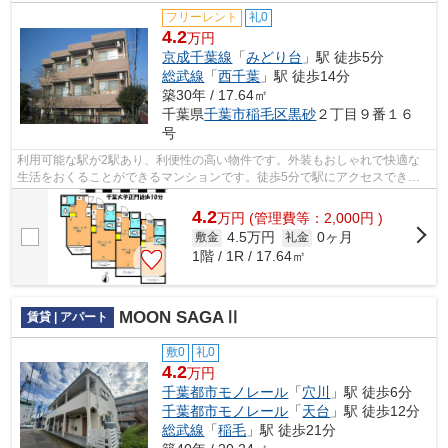
フリーレント
礼0
4.2
万円
京成千葉線
「
みどり台
」駅 徒歩5分
総武線
「
西千葉
」駅 徒歩14分
築30年 / 17.64㎡
千葉県
千葉市稲毛区
黒砂
２丁目９番１６
号
利用可能な駅が2駅あり、利便性の高い物件です。外装もおしゃれで快適な
生活をおくることができるマンションです。徒歩5分で駅にアクセスできる
物件です。あまり広いとは言えませんが...
4.2
万
円
(管理費等：2,000円 )
4.5万円
0ヶ月
敷金
礼金
1階 / 1R / 17.64㎡
MOON SAGAⅡ
賃貸 | アパート
敷0
礼0
4.2
万円
千葉都市モノレール
「
穴川
」駅 徒歩6分
千葉都市モノレール
「
天台
」駅 徒歩12分
総武線
「
稲毛
」駅 徒歩21分