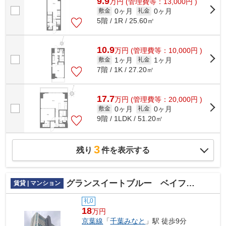
9.9
万
円
(管理費等：13,000円 )
0ヶ月
0ヶ月
敷金
礼金
5階 / 1R / 25.60㎡
10.9
万
円
(管理費等：10,000円 )
1ヶ月
1ヶ月
敷金
礼金
7階 / 1K / 27.20㎡
17.7
万
円
(管理費等：20,000円 )
0ヶ月
0ヶ月
敷金
礼金
9階 / 1LDK / 51.20㎡
3
残り
件を表示する
グランスイートブルー ベイフロントタワー
賃貸 | マンション
礼0
18
万円
京葉線
「
千葉みなと
」駅 徒歩9分