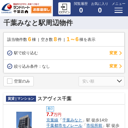
閲覧履歴
お気に入り
メニュー
0
0
千葉みなと駅周辺物件
6
8
1～6
該当物件数
棟
空き数
件
棟を表示
駅で絞り込む
変更
変更
絞り込み条件：
なし
空室のみ
スアヴィス千葉
賃貸 | マンション
敷0
7.7
万円
京葉線
「
千葉みなと
」駅 徒歩14分
千葉都市モノレール
「
市役所前
」駅 徒歩