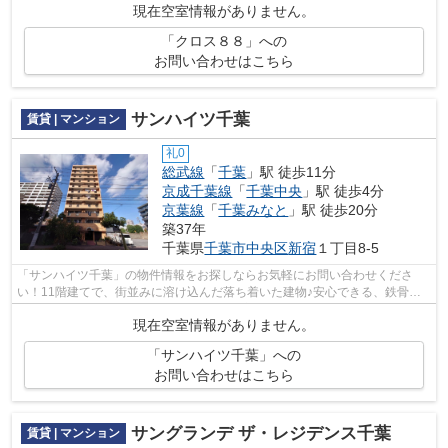
現在空室情報がありません。
「クロス８８」への
お問い合わせはこちら
サンハイツ千葉
賃貸 | マンション
礼0
総武線
「
千葉
」駅 徒歩11分
京成千葉線
「
千葉中央
」駅 徒歩4分
京葉線
「
千葉みなと
」駅 徒歩20分
築37年
千葉県
千葉市中央区
新宿
１丁目8-5
「サンハイツ千葉」の物件情報をお探しならお気軽にお問い合わせくださ
い！11階建てで、街並みに溶け込んだ落ち着いた建物♪安心できる、鉄骨鉄
筋コンクリートのSRC構造♪駅の程近くに立...
現在空室情報がありません。
「サンハイツ千葉」への
お問い合わせはこちら
サングランデ ザ・レジデンス千葉
賃貸 | マンション