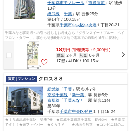
千葉都市モノレール
「
市役所前
」駅 徒歩
13分
総武線
「
千葉
」駅 徒歩25分
築14年 / 100.15㎡
千葉県
千葉市中央区
中央港
１丁目20-21
千葉みなと駅周辺への引っ越しをお考えなら「グランスイートブルー ベイ
フロントタワー」。駅から徒歩9分の立地で電車での通勤や通学に便利な物
件です。エレベーター付きの物件です。...
18
万
円
(管理費等：9,000円 )
2ヶ月
0ヶ月
敷金
礼金
17階 / 4LDK / 100.15㎡
クロス８８
賃貸 | マンション
総武線
「
千葉
」駅 徒歩7分
京成千葉線
「
新千葉
」駅 徒歩5分
京葉線
「
千葉みなと
」駅 徒歩11分
築36年
千葉県
千葉市中央区
登戸
１丁目15-24
★ＪＲ総武線千葉駅 徒歩7分 ★京成千葉線新千葉駅 徒歩5分 ★角部屋
です！！★光ファイバー ★ＣＡＴＶ ★洗面台独立 ★コンビニ目の前
にあります