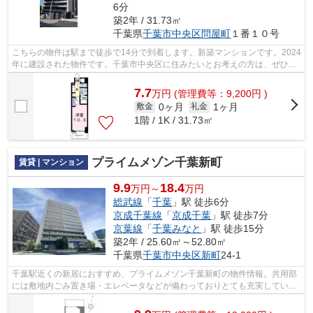
6分
築2年 / 31.73㎡
千葉県
千葉市中央区
問屋町
１番１０号
こちらの物件は駅まで徒歩で14分で到着します。新築マンションです。2024
年に建設された物件です。千葉市中央区に住みたいとお考えの方は、ぜひ当
社にお任せ下さい。お客様のライフス...
7.7
万
円
(管理費等：9,200円 )
0ヶ月
1ヶ月
敷金
礼金
1階 / 1K / 31.73㎡
プライムメゾン千葉新町
賃貸 | マンション
9.9
18.4
万円～
万円
総武線
「
千葉
」駅 徒歩6分
京成千葉線
「
京成千葉
」駅 徒歩7分
京葉線
「
千葉みなと
」駅 徒歩15分
築2年 / 25.60㎡～52.80㎡
千葉県
千葉市中央区
新町
24-1
千葉駅近くの新居におすすめ、プライムメゾン千葉新町の物件情報。共用部
には敷地内ごみ置き場・エレベータなどが備わっておりとても充実していま
す。こだわりの条件として多い、駅徒...