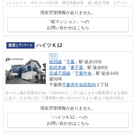
ッシュレット ガスコンロ2口有 独立洗面台有 追い炊き可能 エアコン
現在空室情報がありません。
「睦マンション」への
お問い合わせはこちら
ハイツＫ12
賃貸 | アパート
礼0
総武線
「
千葉
」駅 徒歩15分
総武本線
「
東千葉
」駅 徒歩8分
京成千原線
「
千葉中央
」駅 徒歩14分
築30年
千葉県
千葉市中央区
院内
２丁目
ゆうちょ銀行若葉店が歩いて264mのところにあります♪2駅利用できる場所
にあり、行き先に応じて乗車駅の使い分けができます♪駅まで徒歩15分の物
件です♪満員電車を避けたい方におすすめ...
現在空室情報がありません。
「ハイツＫ12」への
お問い合わせはこちら