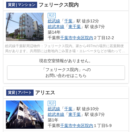
フェリークス院内
賃貸 | マンション
礼0
総武線
「
千葉
」駅 徒歩12分
総武本線
「
東千葉
」駅 徒歩7分
築14年
千葉県
千葉市中央区
院内
２丁目12-2
総武線千葉駅周辺物件：フェリークス院内。家から497mの場所に若葉郵便
局があります。共用部には敷地内ごみ置き場・エレベータなどが備わってお
りとても充実しています。
現在空室情報がありません。
「フェリークス院内」への
お問い合わせはこちら
アリエス
賃貸 | アパート
礼0
総武線
「
千葉
」駅 徒歩10分
総武本線
「
東千葉
」駅 徒歩7分
築1年
千葉県
千葉市中央区
院内
１丁目5-9