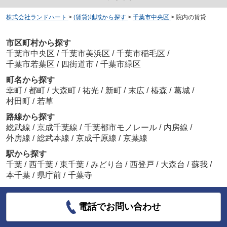
株式会社ランドハート
>
(賃貸)地域から探す
>
千葉市中央区
>
院内の賃貸
市区町村から探す
千葉市中央区
/
千葉市美浜区
/
千葉市稲毛区
/
千葉市若葉区
/
四街道市
/
千葉市緑区
町名から探す
幸町
/
都町
/
大森町
/
祐光
/
新町
/
末広
/
椿森
/
葛城
/
村田町
/
若草
路線から探す
総武線
/
京成千葉線
/
千葉都市モノレール
/
内房線
/
外房線
/
総武本線
/
京成千原線
/
京葉線
駅から探す
千葉
/
西千葉
/
東千葉
/
みどり台
/
西登戸
/
大森台
/
蘇我
/
本千葉
/
県庁前
/
千葉寺
電話でお問い合わせ