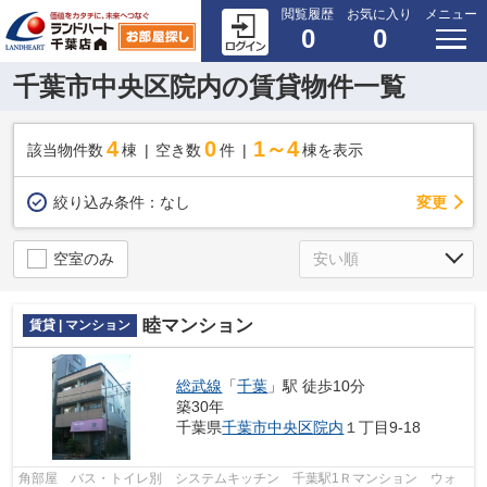
閲覧履歴
お気に入り
メニュー
0
0
千葉市中央区院内の賃貸物件一覧
4
0
1～4
該当物件数
棟
空き数
件
棟を表示
変更
絞り込み条件：
なし
空室のみ
睦マンション
賃貸 | マンション
総武線
「
千葉
」駅 徒歩10分
築30年
千葉県
千葉市中央区
院内
１丁目9-18
角部屋 バス・トイレ別 システムキッチン 千葉駅1Ｒマンション ウォ