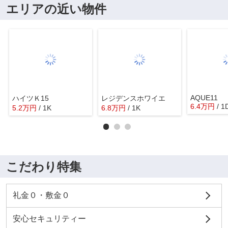
エリアの近い物件
AQUE11
ハイツＫ15
レジデンスホワイエ
6.4
万
円
/ 1
5.2
万
円
/ 1K
6.8
万
円
/ 1K
こだわり特集
礼金０・敷金０
安心セキュリティー