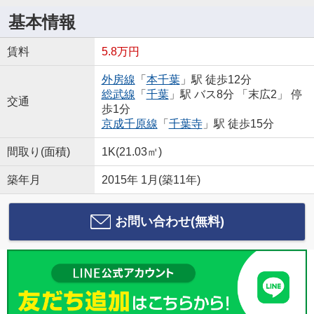
基本情報
賃料
5.8万円
外房線
「
本千葉
」駅 徒歩12分
総武線
「
千葉
」駅 バス8分 「末広2」 停
交通
歩1分
京成千原線
「
千葉寺
」駅 徒歩15分
間取り(面積)
1K(21.03㎡)
築年月
2015年 1月(築11年)
お問い合わせ(無料)