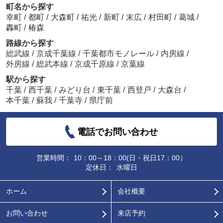
町名から探す
幸町
/
都町
/
大森町
/
祐光
/
新町
/
末広
/
村田町
/
葛城
/
轟町
/
椿森
路線から探す
総武線
/
京成千葉線
/
千葉都市モノレール
/
内房線
/
外房線
/
総武本線
/
京成千原線
/
京葉線
駅から探す
千葉
/
西千葉
/
みどり台
/
東千葉
/
西登戸
/
大森台
/
本千葉
/
蘇我
/
千葉寺
/
県庁前
電話でお問い合わせ
営業時間：
10：00～18：00(日・祝日17：00）
定休日：
水曜日
ホーム
会社概要
お問い合わせ
来店予約