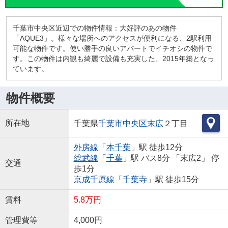
千葉市中央区近辺での物件情報：大好評のあの物件
「AQUE3」。様々な場所へのアクセスが便利になる、2駅利用
可能な物件です。使い勝手の良いアパートでイチオシの物件で
す。この物件は内観も綺麗で設備も充実した、2015年築となっ
ています。
物件概要
所在地
千葉県
千葉市中央区
末広
２丁目
外房線
「
本千葉
」駅 徒歩12分
総武線
「
千葉
」駅 バス8分 「末広2」 停
交通
歩1分
京成千原線
「
千葉寺
」駅 徒歩15分
賃料
5.8万円
管理費等
4,000円