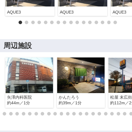
AQUE3
AQUE3
AQUE3
周辺施設
矢澤内科医院
かんたろう
松屋 末広
約44m／1分
約39m／1分
約112m／