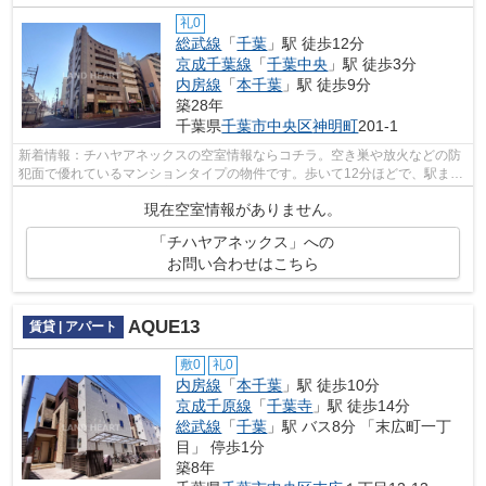
礼0
総武線
「
千葉
」駅 徒歩12分
京成千葉線
「
千葉中央
」駅 徒歩3分
内房線
「
本千葉
」駅 徒歩9分
築28年
千葉県
千葉市中央区
神明町
201-1
新着情報：チハヤアネックスの空室情報ならコチラ。空き巣や放火などの防
犯面で優れているマンションタイプの物件です。歩いて12分ほどで、駅まで
アクセスできる、立地の良さも魅力の...
現在空室情報がありません。
「チハヤアネックス」への
お問い合わせはこちら
AQUE13
賃貸 | アパート
敷0
礼0
内房線
「
本千葉
」駅 徒歩10分
京成千原線
「
千葉寺
」駅 徒歩14分
総武線
「
千葉
」駅 バス8分 「末広町一丁
目」 停歩1分
築8年