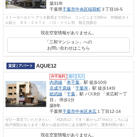
築31年
千葉県
千葉市中央区
稲荷町
３丁目16-5
イトーヨーカドー アリオ蘇我まで455ｍ コンビニまで260ｍ 外観総タイ
ル貼り ＢＳ・ＣＡＴＶ バス・トイレ別 独立洗面台
現在空室情報がありません。
「三和マンション」への
お問い合わせはこちら
AQUE12
賃貸 | アパート
仲手無料
敷0
礼0
内房線
「
本千葉
」駅 徒歩10分
京成千原線
「
千葉寺
」駅 徒歩14分
総武線
「
千葉
」駅 バス8分 「末広町一丁
目」 停歩1分
築8年
千葉県
千葉市中央区
末広
１丁目12-14
ぜひ一度見ていただきたい、「AQUE12」です！家から277mのところには
柏戸病院があります！駅から徒歩10分にある物件なので、電車利用が多い方
にオススメです！駅まで平坦な場所に位置...
現在空室情報がありません。