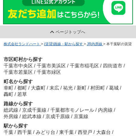
ページトップへ
株式会社ランドハート
>
(賃貸)路線・駅から探す
>
JR内房線
>
本千葉駅の賃貸
市区町村から探す
千葉市中央区
/
千葉市美浜区
/
千葉市稲毛区
/
四街道市
/
千葉市若葉区
/
千葉市緑区
町名から探す
幸町
/
都町
/
大森町
/
末広
/
祐光
/
新町
/
村田町
/
葛城
/
轟町
/
若草
路線から探す
総武線
/
京成千葉線
/
千葉都市モノレール
/
内房線
/
外房線
/
総武本線
/
京成千原線
/
京葉線
駅から探す
千葉
/
西千葉
/
みどり台
/
東千葉
/
西登戸
/
大森台
/