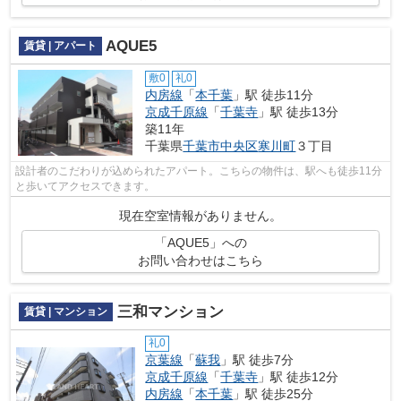
AQUE5
賃貸 | アパート
敷0
礼0
内房線
「
本千葉
」駅 徒歩11分
京成千原線
「
千葉寺
」駅 徒歩13分
築11年
千葉県
千葉市中央区
寒川町
３丁目
設計者のこだわりが込められたアパート。こちらの物件は、駅へも徒歩11分
と歩いてアクセスできます。
現在空室情報がありません。
「AQUE5」への
お問い合わせはこちら
三和マンション
賃貸 | マンション
礼0
京葉線
「
蘇我
」駅 徒歩7分
京成千原線
「
千葉寺
」駅 徒歩12分
内房線
「
本千葉
」駅 徒歩25分