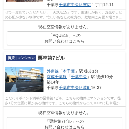
千葉県
千葉市中央区
末広
１丁目12-11
ぜひ一度見ていただきたい、「AQUE15」です。風通しが良く、湿気やカビ
の心配が少ない物件です。忙しいあなたの味方の、敷地内ごみ置き場つきの
物件です。使い勝手のいいコンパクトな...
現在空室情報がありません。
「AQUE15」への
お問い合わせはこちら
栗林第7ビル
賃貸 | マンション
外房線
「
本千葉
」駅 徒歩1分
京成千葉線
「
千葉中央
」駅 徒歩10分
築14年
千葉県
千葉市中央区
港町
16-37
こだわりポイント満載の栗林第7ビル。こちらの物件はマンションです。徒
歩1分の位置に駅がある物件です。こちらの物件から出て100mに駐車場があ
ります。千葉市中央区エリアにある賃貸...
現在空室情報がありません。
「栗林第7ビル」への
お問い合わせはこちら