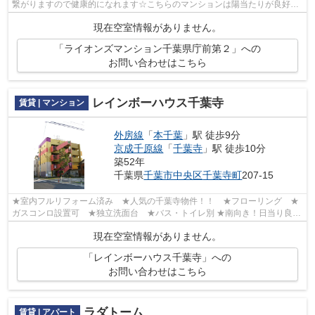
繋がりますので健康的になれます☆こちらのマンションは陽当たりが良好で
す☆高ニーズな駅近の物件で、徒歩5分で...
現在空室情報がありません。
「ライオンズマンション千葉県庁前第２」への
お問い合わせはこちら
レインボーハウス千葉寺
賃貸 | マンション
外房線
「
本千葉
」駅 徒歩9分
京成千原線
「
千葉寺
」駅 徒歩10分
築52年
千葉県
千葉市中央区
千葉寺町
207-15
★室内フルリフォーム済み ★人気の千葉寺物件！！ ★フローリング ★
ガスコンロ設置可 ★独立洗面台 ★バス・トイレ別 ★南向き！日当り良
好！！
現在空室情報がありません。
「レインボーハウス千葉寺」への
お問い合わせはこちら
ラダトーム
賃貸 | アパート