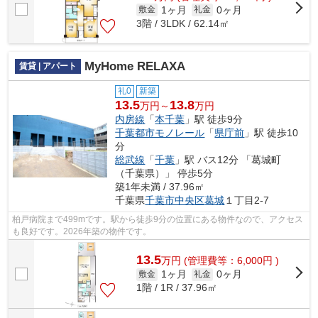
1ヶ月
0ヶ月
敷金
礼金
3階 / 3LDK / 62.14㎡
MyHome RELAXA
賃貸 | アパート
礼0
新築
13.5
13.8
万円～
万円
内房線
「
本千葉
」駅 徒歩9分
千葉都市モノレール
「
県庁前
」駅 徒歩10
分
総武線
「
千葉
」駅 バス12分 「葛城町
（千葉県）」 停歩5分
築1年未満 / 37.96㎡
千葉県
千葉市中央区
葛城
１丁目2-7
柏戸病院まで499mです。駅から徒歩9分の位置にある物件なので、アクセス
も良好です。2026年築の物件です。
13.5
万
円
(管理費等：6,000円 )
1ヶ月
0ヶ月
敷金
礼金
1階 / 1R / 37.96㎡