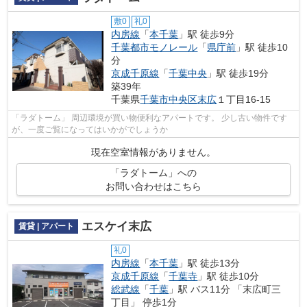
敷0
礼0
内房線
「
本千葉
」駅 徒歩9分
千葉都市モノレール
「
県庁前
」駅 徒歩10
分
京成千原線
「
千葉中央
」駅 徒歩19分
築39年
千葉県
千葉市中央区
末広
１丁目16-15
「ラダトーム」 周辺環境が買い物便利なアパートです。 少し古い物件です
が、一度ご覧になってはいかがでしょうか
現在空室情報がありません。
「ラダトーム」への
お問い合わせはこちら
エスケイ末広
賃貸 | アパート
礼0
内房線
「
本千葉
」駅 徒歩13分
京成千原線
「
千葉寺
」駅 徒歩10分
総武線
「
千葉
」駅 バス11分 「末広町三
丁目」 停歩1分