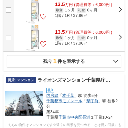
13.5
万
円
(管理費等：6,000円 )
1ヶ月
0ヶ月
敷金
礼金
1階 / 1R / 37.96㎡
13.5
万
円
(管理費等：6,000円 )
1ヶ月
0ヶ月
敷金
礼金
1階 / 1R / 37.96㎡
1
残り
件を表示する
ライオンズマンション千葉県庁前第２
賃貸 | マンション
礼0
内房線
「
本千葉
」駅 徒歩5分
千葉都市モノレール
「
県庁前
」駅 徒歩2
分
築34年
千葉県
千葉市中央区
長洲
１丁目10-24
こちらの物件はマンションです☆遠くの風景を見つめることは視力回復にも