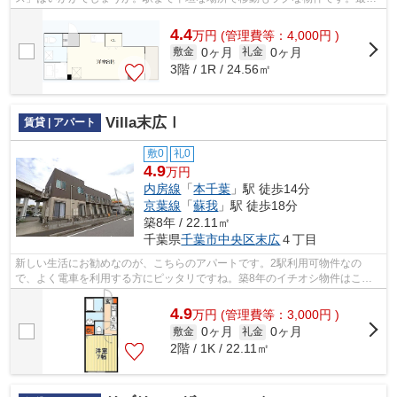
階の物件です。3駅以上利用可能、色々...
4.4
万
円
(管理費等：4,000円 )
0ヶ月
0ヶ月
敷金
礼金
3階 / 1R / 24.56㎡
Villa末広Ⅰ
賃貸 | アパート
敷0
礼0
4.9
万円
内房線
「
本千葉
」駅 徒歩14分
京葉線
「
蘇我
」駅 徒歩18分
築8年 / 22.11㎡
千葉県
千葉市中央区
末広
４丁目
新しい生活にお勧めなのが、こちらのアパートです。2駅利用可物件なの
で、よく電車を利用する方にピッタリですね。築8年のイチオシ物件はこち
らです。この物件は駅まで徒歩14分の立地...
4.9
万
円
(管理費等：3,000円 )
0ヶ月
0ヶ月
敷金
礼金
2階 / 1K / 22.11㎡