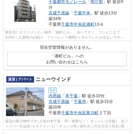
千葉都市モノレール
「
県庁前
」駅 徒歩9
分
京成千原線
「
千葉中央
」駅 徒歩13分
築34年
千葉県
千葉市中央区
港町
13-6
新生活にオススメしたい物件「港町ビル」。歩いてすぐ、コンビニまで
324m！入居時のお助け、フリーレント期間1ヶ月がついたお住まいです♪ペ
ットと一緒にお引っ越ししたい方にご紹介す...
現在空室情報がありません。
「港町ビル」への
お問い合わせはこちら
ニューウインド
賃貸 | アパート
礼0
内房線
「
本千葉
」駅 徒歩10分
京成千原線
「
千葉寺
」駅 徒歩15分
築20年
千葉県
千葉市中央区
寒川町
２丁目
築浅の希少物件です♪人気の本千葉！早い者勝ち！！ オシャレな外観♪ 光フ
ァイバー引込有♪ＣＡＴＶ♪一口ＩＨコンロ有♪ 南向きに付き日当り良好♪閑静
な住宅街です♪