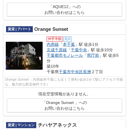
「AQUE12」への
お問い合わせはこちら
Orange Sunset
賃貸 | アパート
仲手半額
礼0
内房線
「
本千葉
」駅 徒歩1分
京成千原線
「
千葉中央
」駅 徒歩10分
千葉都市モノレール
「
県庁前
」駅 徒歩5
分
築10年
千葉県
千葉市中央区
長洲
２丁目
Orange Sunset ：内房線本千葉にも近くて便利♪徒歩1分で駅にアクセス可能
な、魅力的な駅近物件です♪
現在空室情報がありません。
「Orange Sunset 」への
お問い合わせはこちら
チハヤアネックス
賃貸 | マンション