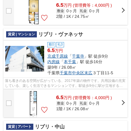
6.5
万
円
(管理費等：4,000円 )
0ヶ月
0ヶ月
敷金
礼金
2階 / 1K / 24.75㎡
リブリ・ヴァネッサ
賃貸 | マンション
敷0
礼0
6.5
万円
京成千原線
「
千葉寺
」駅 徒歩9分
内房線
「
本千葉
」駅 徒歩16分
築9年 / 26.08㎡
千葉県
千葉市中央区
末広
３丁目11-5
落ち着きのある空間が広がっている、2017年築の物件です。共用設備の充実
している、楽しく生活できるマンションです。駅徒歩9分に駅が立地する物
件なので、電車を多く利用する方にとっ...
6.5
万
円
(管理費等：4,000円 )
0ヶ月
0ヶ月
敷金
礼金
1階 / 1K / 26.08㎡
リブリ・中山
賃貸 | アパート