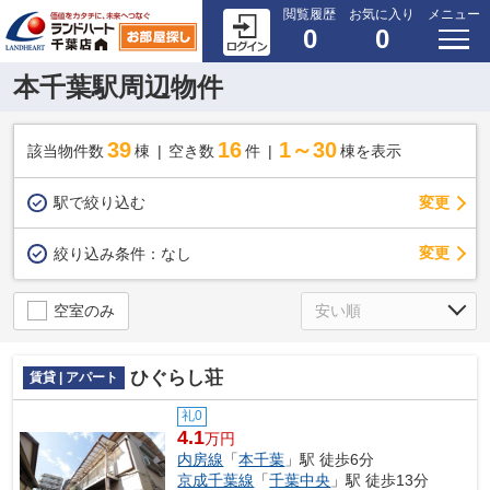
閲覧履歴
お気に入り
メニュー
0
0
本千葉駅周辺物件
39
16
1～30
該当物件数
棟
空き数
件
棟を表示
駅で絞り込む
変更
変更
絞り込み条件：
なし
空室のみ
ひぐらし荘
賃貸 | アパート
礼0
4.1
万円
内房線
「
本千葉
」駅 徒歩6分
京成千葉線
「
千葉中央
」駅 徒歩13分