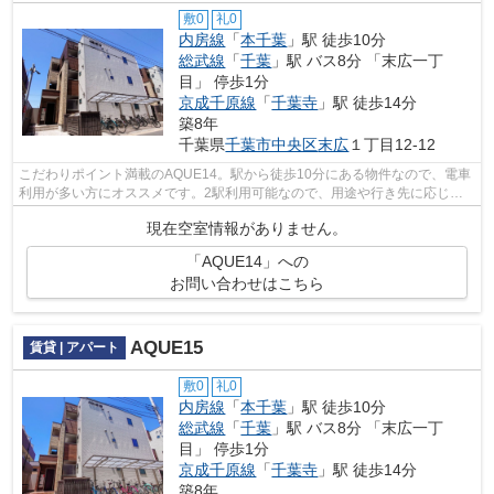
敷0
礼0
内房線
「
本千葉
」駅 徒歩10分
総武線
「
千葉
」駅 バス8分 「末広一丁
目」 停歩1分
京成千原線
「
千葉寺
」駅 徒歩14分
築8年
千葉県
千葉市中央区
末広
１丁目12-12
こだわりポイント満載のAQUE14。駅から徒歩10分にある物件なので、電車
利用が多い方にオススメです。2駅利用可能なので、用途や行き先に応じて
経路を選択できます。デザイナーズアパー...
現在空室情報がありません。
「AQUE14」への
お問い合わせはこちら
AQUE15
賃貸 | アパート
敷0
礼0
内房線
「
本千葉
」駅 徒歩10分
総武線
「
千葉
」駅 バス8分 「末広一丁
目」 停歩1分
京成千原線
「
千葉寺
」駅 徒歩14分
築8年