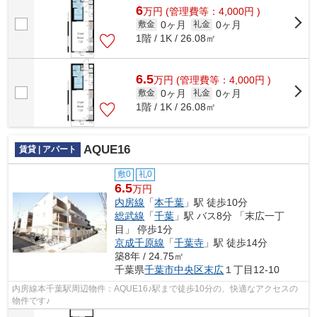
6
万
円
(管理費等：4,000円 )
0ヶ月
0ヶ月
敷金
礼金
1階 / 1K / 26.08㎡
6.5
万
円
(管理費等：4,000円 )
0ヶ月
0ヶ月
敷金
礼金
1階 / 1K / 26.08㎡
AQUE16
賃貸 | アパート
敷0
礼0
6.5
万円
内房線
「
本千葉
」駅 徒歩10分
総武線
「
千葉
」駅 バス8分 「末広一丁
目」 停歩1分
京成千原線
「
千葉寺
」駅 徒歩14分
築8年 / 24.75㎡
千葉県
千葉市中央区
末広
１丁目12-10
内房線本千葉駅周辺物件：AQUE16♪駅まで徒歩10分の、快適なアクセスの
物件です♪