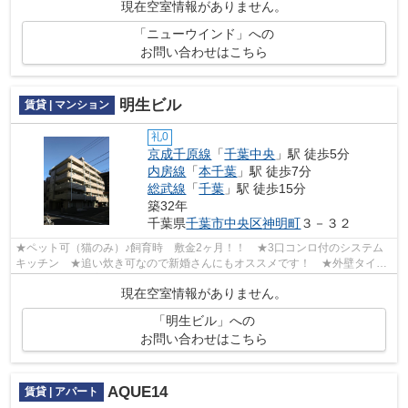
現在空室情報がありません。
「ニューウインド」への
お問い合わせはこちら
明生ビル
賃貸 | マンション
礼0
京成千原線
「
千葉中央
」駅 徒歩5分
内房線
「
本千葉
」駅 徒歩7分
総武線
「
千葉
」駅 徒歩15分
築32年
千葉県
千葉市中央区
神明町
３－３２
★ペット可（猫のみ）♪飼育時 敷金2ヶ月！！ ★3口コンロ付のシステム
キッチン ★追い炊き可なので新婚さんにもオススメです！ ★外壁タイル
張り ★明るい室内♪♪
現在空室情報がありません。
「明生ビル」への
お問い合わせはこちら
AQUE14
賃貸 | アパート