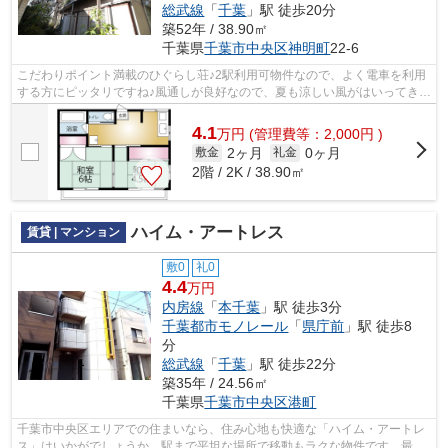
総武線
「
千葉
」駅 徒歩20分
築52年 / 38.90㎡
千葉県
千葉市中央区
神明町
22-6
こだわりポイント満載のひぐらし荘♪2駅利用可物件なので、よく電車を利用
する方にピッタリですね♪風通しが良好なので、夏も涼しい風がはいってきま
す♪駅から徒歩6分にある物件なので、...
4.1
万
円
(管理費等：2,000円 )
2ヶ月
0ヶ月
敷金
礼金
2階 / 2K / 38.90㎡
ハイム・アートレス
賃貸 | マンション
敷0
礼0
4.4
万円
内房線
「
本千葉
」駅 徒歩3分
千葉都市モノレール
「
県庁前
」駅 徒歩8
分
総武線
「
千葉
」駅 徒歩22分
築35年 / 24.56㎡
千葉県
千葉市中央区
港町
千葉市中央区エリアでの住まいなら、住み心地も快適な「ハイム・アートレ
ス」はいかがでしょうか。駅まで平坦な場所で移動もラクな物件です。最上