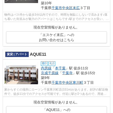
築10年
千葉県
千葉市中央区
末広
３丁目
物件はバス停から徒歩3分以内ですので、時間を無駄にしないで済みます♪落
ち着いた街並みが魅力のアパートはこちらです♪駅までのアクセスが良い、徒
歩14分のところに位置する物件です♪2...
現在空室情報がありません。
「エスケイ末広」への
お問い合わせはこちら
AQUE11
賃貸 | アパート
敷0
礼0
内房線
「
本千葉
」駅 徒歩11分
京成千原線
「
千葉寺
」駅 徒歩15分
築9年
千葉県
千葉市中央区
寒川町
３丁目
家からすぐの場所にローソン千葉寒川町店(331m)があります。好評の駅近物
件で、徒歩11分でのアクセスが可能です。付近に駅が2つあるので、用途や
行き先によって経路を選べる物件です。...
現在空室情報がありません。
「AQUE11」への