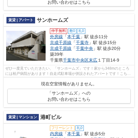
お問い合わせはこちら
サンホームズ
賃貸 | アパート
仲手無料
敷0
礼0
外房線
「
本千葉
」駅 徒歩11分
京成千原線
「
千葉寺
」駅 徒歩15分
京成千原線
「
千葉中央
」駅 徒歩20分
築39年
千葉県
千葉市中央区
末広
１丁目14-9
ぜひ一度見ていただきたい、「サンホームズ」です！家から348mのところ
には柏戸病院があります！自走式駐車場が併設されたアパートです！こちら
の物件はアパートです！できるだけ早め...
現在空室情報がありません。
「サンホームズ」への
お問い合わせはこちら
港町ビル
賃貸 | マンション
フリーレント
礼0
内房線
「
本千葉
」駅 徒歩5分