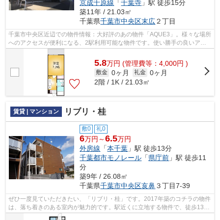
京成千原線
「
千葉寺
」駅 徒歩15分
築11年 / 21.03㎡
千葉県
千葉市中央区
末広
２丁目
千葉市中央区近辺での物件情報：大好評のあの物件「AQUE3」。様々な場所
へのアクセスが便利になる、2駅利用可能な物件です。使い勝手の良いアパ
ートでイチオシの物件です。この物件は...
5.8
万
円
(管理費等：4,000円 )
0ヶ月
0ヶ月
敷金
礼金
2階 / 1K / 21.03㎡
リブリ・桂
賃貸 | マンション
敷0
礼0
6
6.5
万円～
万円
外房線
「
本千葉
」駅 徒歩13分
千葉都市モノレール
「
県庁前
」駅 徒歩11
分
築9年 / 26.08㎡
千葉県
千葉市中央区
亥鼻
３丁目7-39
ぜひ一度見ていただきたい、「リブリ・桂」です。2017年築のコチラの物件
は、落ち着きのある室内が魅力的です。駅近くに立地する物件で、徒歩13分
程でアクセスできます。外装もおしゃ...