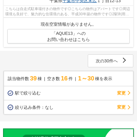
千葉県
千葉市中央区
末広
１丁目12-13
こちらは自走式駐車場付きの物件です◎こちらの物件はアパートです◎周辺
環境も良好で、魅力的な住環境のある、平成30年築の物件です◎2駅利用可
物件なので、よく電車を利用する方にピッ...
現在空室情報がありません。
「AQUE13」への
お問い合わせはこちら
次の30件へ
39
16
1～30
該当物件数
棟
空き数
件
棟を表示
駅で絞り込む
変更
変更
絞り込み条件：
なし