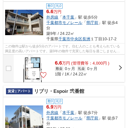
敷0
礼0
6.6
万円
外房線
「
本千葉
」駅 徒歩5分
千葉都市モノレール
「
県庁前
」駅 徒歩4
分
築9年 / 24.22㎡
千葉県
千葉市中央区
長洲
１丁目10-17-2
この物件は駅から徒歩5分のアパートです。住む人のことも考えられている
満足度の高いアパートです。築9年の物件で充実した毎日を過ごしません
か。物件をお探しの方はこちらからお探し...
6.6
万
円
(管理費等：4,000円 )
0ヶ月
0ヶ月
敷金
礼金
1階 / 1K / 24.22㎡
リブリ・Espoir 弐番館
賃貸 | アパート
敷0
礼0
6.9
万円
外房線
「
本千葉
」駅 徒歩7分
千葉都市モノレール
「
県庁前
」駅 徒歩7
分