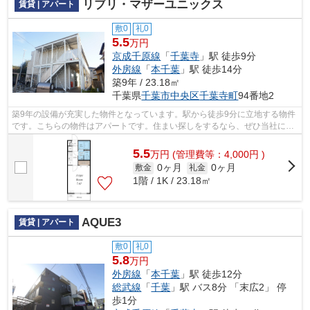
リブリ・マザーユニックス
賃貸 | アパート
敷0
礼0
5.5
万円
京成千原線
「
千葉寺
」駅 徒歩9分
外房線
「
本千葉
」駅 徒歩14分
築9年 / 23.18㎡
千葉県
千葉市中央区
千葉寺町
94番地2
築9年の設備が充実した物件となっています。駅から徒歩9分に立地する物件
です。こちらの物件はアパートです。住まい探しをするなら、ぜひ当社にお
任せ下さい。当社は豊富な賃貸物件を...
5.5
万
円
(管理費等：4,000円 )
0ヶ月
0ヶ月
敷金
礼金
1階 / 1K / 23.18㎡
AQUE3
賃貸 | アパート
敷0
礼0
5.8
万円
外房線
「
本千葉
」駅 徒歩12分
総武線
「
千葉
」駅 バス8分 「末広2」 停
歩1分