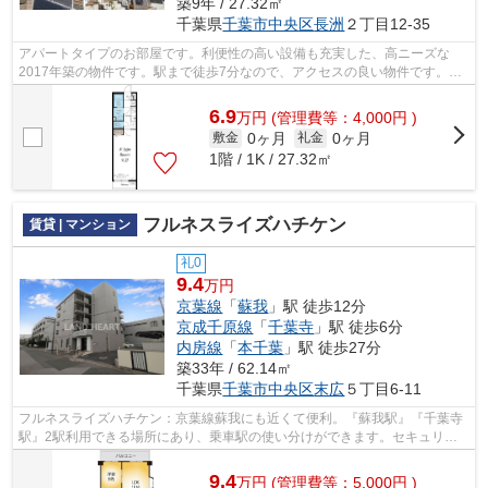
築9年 / 27.32㎡
千葉県
千葉市中央区
長洲
２丁目12-35
アパートタイプのお部屋です。利便性の高い設備も充実した、高ニーズな
2017年築の物件です。駅まで徒歩7分なので、アクセスの良い物件です。納
得できる住まい選びを行っていきませんか...
6.9
万
円
(管理費等：4,000円 )
0ヶ月
0ヶ月
敷金
礼金
1階 / 1K / 27.32㎡
フルネスライズハチケン
賃貸 | マンション
礼0
9.4
万円
京葉線
「
蘇我
」駅 徒歩12分
京成千原線
「
千葉寺
」駅 徒歩6分
内房線
「
本千葉
」駅 徒歩27分
築33年 / 62.14㎡
千葉県
千葉市中央区
末広
５丁目6-11
フルネスライズハチケン：京葉線蘇我にも近くて便利。『蘇我駅』『千葉寺
駅』2駅利用できる場所にあり、乗車駅の使い分けができます。セキュリテ
ィ設備がしっかりしているマンション物...
9.4
万
円
(管理費等：5,000円 )