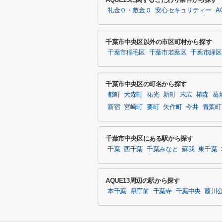
礼金０・敷金０
安心セキュリティー
A
千葉市中央区以外の市区町村から探す
千葉市稲毛区
千葉市若葉区
千葉市緑区
千葉市中央区の町名から探す
都町
大森町
祐光
新町
末広
椿森
葛
新宿
宮崎町
要町
矢作町
今井
青葉町
千葉市中央区にある駅から探す
千葉
西千葉
千葉みなと
蘇我
東千葉
AQUE13周辺の駅から探す
本千葉
県庁前
千葉寺
千葉中央
葭川