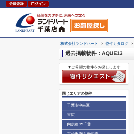
株式会社ランドハート
>
物件カタログ
>
過去掲載物件：AQUE13
▼ご希望の物件をお探しします
同じエリアの物件
千葉市中央区
末広
内房線 本千葉
京成千原線 千葉寺