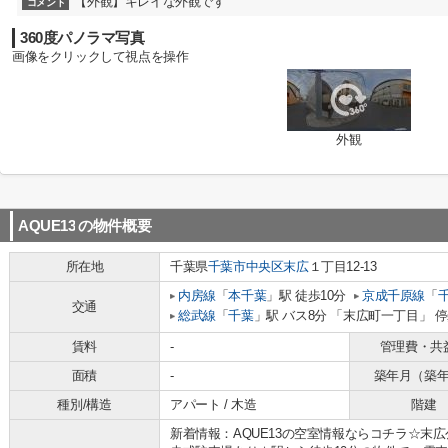
【外観】キレイな外観です
コメント
360度パノラマ写真
画像をクリックして視点を操作
外観
AQUE13
の物件概要
所在地
千葉県
千葉市中央区
末広
１丁目12-13
内房線
「
本千葉
」駅 徒歩10分
京成千原線
「
交通
総武線
「
千葉
」駅 バス8分 「末広町一丁目」 停
賃料
-
管理費・共
面積
-
築年月（築
種別/構造
アパート / 木造
階建
新着情報：AQUE13の空室情報ならコチラ☆末広