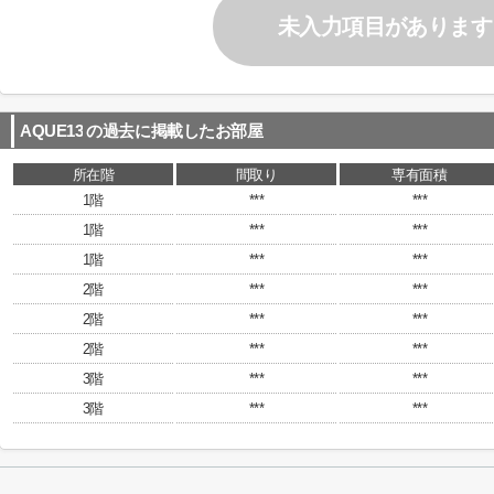
未入力項目があります
AQUE13
の過去に掲載したお部屋
所在階
間取り
専有面積
1階
***
***
1階
***
***
1階
***
***
2階
***
***
2階
***
***
2階
***
***
3階
***
***
3階
***
***