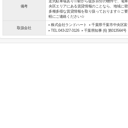
走式駐車場あり☆駅から徒歩10分の物件で、電
備考
央区エリアにある賃貸情報のことなら、地域に密
多種多様な賃貸情報を取り扱っております☆ご要
軽にご連絡ください☆
株式会社ランドハート
千葉県千葉市中央区富士
取扱会社
TEL:043-227-3126
千葉県知事 (6) 第013564号