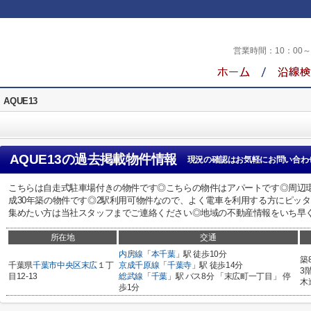
営業時間：
10：00
AQUE13
AQUE13
の過去掲載物件情報
現況の確認はお気軽にお問い合わ
こちらは自走式駐車場付きの物件です◎こちらの物件はアパートです◎周辺
成30年築の物件です◎2駅利用可物件なので、よく電車を利用する方にピッ
集めたい方は当社スタッフまでご連絡ください◎地域の不動産情報をいち早
所在地
交通
内房線
「
本千葉
」駅 徒歩10分
築
千葉県
千葉市中央区
末広
１丁
京成千原線
「
千葉寺
」駅 徒歩14分
3
目12-13
総武線
「
千葉
」駅 バス8分 「末広町一丁目」 停
木
歩1分