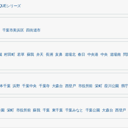
QUEシリーズ
千葉市美浜区
四街道市
城
村田町
若草
蘇我
弁天
長洲
亥鼻
道場北
春日
中央港
中央
道場南
問
本千葉
浜野
千葉中央
千葉寺
大森台
西登戸
市役所前
栄町
葭川公園
県
公園
栄町
市役所前
蘇我
千葉
東千葉
千葉みなと
千葉公園
大森台
西登戸