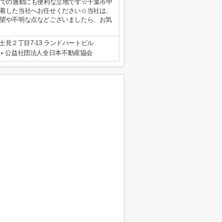
車での通勤にも便利な立地です☆千葉市中
着した当社へお任せください☆当社は、
望や不明な点などございましたら、お気
見２丁目7-13 ランドハートビル
公益社団法人全日本不動産協会