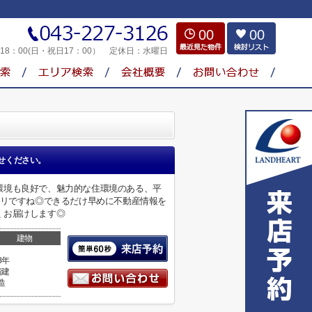
00
00
～18：00(日・祝日17：00）
定休日：
水曜日
せください。
環境も良好で、魅力的な住環境のある、平
タリですね◎できるだけ早めに不動産情報を
くお届けします◎
建物
8年
階建
造