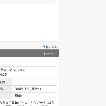
情報の見方
【アパート】
千葉寺
」駅 徒歩14分
歩1分
益費
-
年数）
2018年 1月 ( 築8年 )
3階建
公園まで352mです☆こちらの物件には自