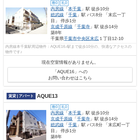
敷0
礼0
内房線
「
本千葉
」駅 徒歩10分
総武線
「
千葉
」駅 バス8分 「末広一丁
目」 停歩1分
京成千原線
「
千葉寺
」駅 徒歩14分
築8年
千葉県
千葉市中央区
末広
１丁目12-10
内房線本千葉駅周辺物件：AQUE16♪駅まで徒歩10分の、快適なアクセスの
物件です♪
現在空室情報がありません。
「AQUE16」への
お問い合わせはこちら
AQUE13
賃貸 | アパート
敷0
礼0
内房線
「
本千葉
」駅 徒歩10分
京成千原線
「
千葉寺
」駅 徒歩14分
総武線
「
千葉
」駅 バス8分 「末広町一丁
目」 停歩1分
築8年