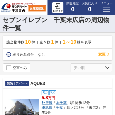
閲覧履歴
お気に入り
メニュー
0
0
セブンイレブン 千葉末広店の周辺物
件一覧
10
1
1～10
該当物件数
棟
空き数
件
棟を表示
変更
絞り込み条件：
なし
空室のみ
AQUE3
賃貸 | アパート
敷0
礼0
5.8
万円
外房線
「
本千葉
」駅 徒歩12分
総武線
「
千葉
」駅 バス8分 「末広2」 停
歩1分