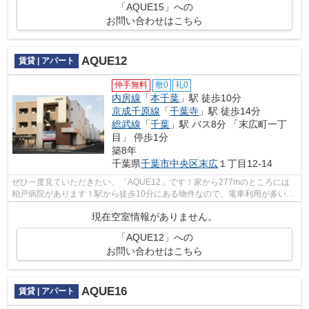
「AQUE15」への
お問い合わせはこちら
AQUE12
賃貸 | アパート
仲手無料
敷0
礼0
内房線
「
本千葉
」駅 徒歩10分
京成千原線
「
千葉寺
」駅 徒歩14分
総武線
「
千葉
」駅 バス8分 「末広町一丁
目」 停歩1分
築8年
千葉県
千葉市中央区
末広
１丁目12-14
ぜひ一度見ていただきたい、「AQUE12」です！家から277mのところには
柏戸病院があります！駅から徒歩10分にある物件なので、電車利用が多い方
にオススメです！駅まで平坦な場所に位置...
現在空室情報がありません。
「AQUE12」への
お問い合わせはこちら
AQUE16
賃貸 | アパート