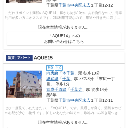
千葉県
千葉市中央区
末広
１丁目12-12
こだわりポイント満載のAQUE14。駅から徒歩10分にある物件なので、電車
利用が多い方にオススメです。2駅利用可能なので、用途や行き先に応じて
経路を選択できます。デザイナーズアパー...
現在空室情報がありません。
「AQUE14」への
お問い合わせはこちら
AQUE15
賃貸 | アパート
敷0
礼0
内房線
「
本千葉
」駅 徒歩10分
総武線
「
千葉
」駅 バス8分 「末広一丁
目」 停歩1分
京成千原線
「
千葉寺
」駅 徒歩14分
築8年
千葉県
千葉市中央区
末広
１丁目12-11
ぜひ一度見ていただきたい、「AQUE15」です。風通しが良く、湿気やカビ
の心配が少ない物件です。忙しいあなたの味方の、敷地内ごみ置き場つきの
物件です。使い勝手のいいコンパクトな...
現在空室情報がありません。