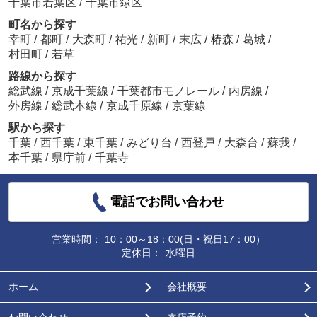
千葉市若葉区
/
千葉市緑区
町名から探す
幸町
/
都町
/
大森町
/
祐光
/
新町
/
末広
/
椿森
/
葛城
/
村田町
/
若草
路線から探す
総武線
/
京成千葉線
/
千葉都市モノレール
/
内房線
/
外房線
/
総武本線
/
京成千原線
/
京葉線
駅から探す
千葉
/
西千葉
/
東千葉
/
みどり台
/
西登戸
/
大森台
/
蘇我
/
本千葉
/
県庁前
/
千葉寺
電話でお問い合わせ
営業時間：
10：00～18：00(日・祝日17：00）
定休日：
水曜日
ホーム
会社概要