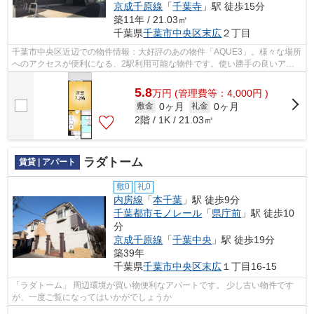
京成千原線
「
千葉寺
」駅 徒歩15分
築11年 / 21.03㎡
千葉県
千葉市中央区
末広
２丁目
千葉市中央区近辺での物件情報：大好評のあの物件「AQUE3」。様々な場所
へのアクセスが便利になる、2駅利用可能な物件です。使い勝手の良いアパ
ートでイチオシの物件です。この物件は...
5.8
万
円
(管理費等：4,000円 )
0ヶ月
0ヶ月
敷金
礼金
2階 / 1K / 21.03㎡
ラダトーム
賃貸 | アパート
敷0
礼0
内房線
「
本千葉
」駅 徒歩9分
千葉都市モノレール
「
県庁前
」駅 徒歩10
分
京成千原線
「
千葉中央
」駅 徒歩19分
築39年
千葉県
千葉市中央区
末広
１丁目16-15
「ラダトーム」 周辺環境が買い物便利なアパートです。 少し古い物件です
が、一度ご覧になってはいかがでしょうか