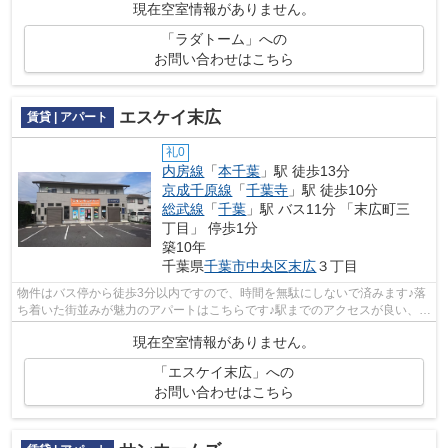
現在空室情報がありません。
「ラダトーム」への
お問い合わせはこちら
エスケイ末広
賃貸 | アパート
礼0
内房線
「
本千葉
」駅 徒歩13分
京成千原線
「
千葉寺
」駅 徒歩10分
総武線
「
千葉
」駅 バス11分 「末広町三
丁目」 停歩1分
築10年
千葉県
千葉市中央区
末広
３丁目
物件はバス停から徒歩3分以内ですので、時間を無駄にしないで済みます♪落
ち着いた街並みが魅力のアパートはこちらです♪駅までのアクセスが良い、徒
歩14分のところに位置する物件です♪2...
現在空室情報がありません。
「エスケイ末広」への
お問い合わせはこちら