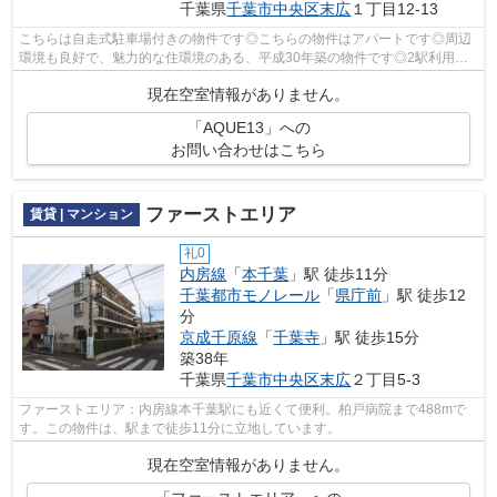
千葉県
千葉市中央区
末広
１丁目12-13
こちらは自走式駐車場付きの物件です◎こちらの物件はアパートです◎周辺
環境も良好で、魅力的な住環境のある、平成30年築の物件です◎2駅利用可
物件なので、よく電車を利用する方にピッ...
現在空室情報がありません。
「AQUE13」への
お問い合わせはこちら
ファーストエリア
賃貸 | マンション
礼0
内房線
「
本千葉
」駅 徒歩11分
千葉都市モノレール
「
県庁前
」駅 徒歩12
分
京成千原線
「
千葉寺
」駅 徒歩15分
築38年
千葉県
千葉市中央区
末広
２丁目5-3
ファーストエリア：内房線本千葉駅にも近くて便利。柏戸病院まで488mで
す。この物件は、駅まで徒歩11分に立地しています。
現在空室情報がありません。