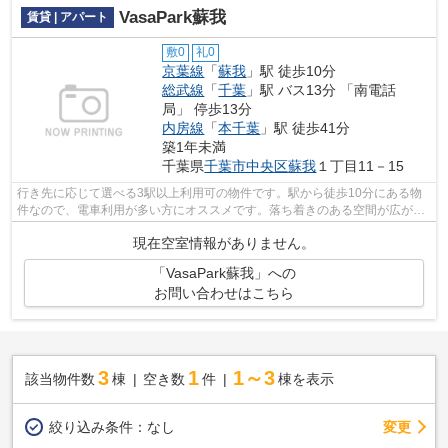
VasaPark蘇我
賃貸 | アパート
敷0
礼0
京葉線
「
蘇我
」駅 徒歩10分
総武線
「
千葉
」駅 バス13分 「南電話
局」 停歩13分
内房線
「
本千葉
」駅 徒歩41分
築1年未満
千葉県
千葉市中央区
蘇我
１丁目11－15
行き先に応じて選べる3駅以上利用可の物件です。駅から徒歩10分にある物
件なので、電車利用が多い方にオススメです。落ち着きのある空間が広がっ
ている、令和7年築の物件です。ごみ捨...
現在空室情報がありません。
「VasaPark蘇我」への
お問い合わせはこちら
3
1
1～3
該当物件数
棟
空き数
件
棟を表示
変更
絞り込み条件：
なし