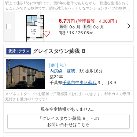
駅まで徒歩15分の物件です。築8年の物件でありながら、快適な生活をおく
ることができる物件です。防犯対策もバッチリなマンションタイプの物件で
す。安心のお部屋探しなら、当社にお任...
6.7
万
円
(管理費等：4,000円 )
0ヶ月
0ヶ月
敷金
礼金
3階 / 1K / 26.08㎡
グレイスタウン蘇我 Ｂ
賃貸 | テラス
敷0
礼0
内房線
「
蘇我
」駅 徒歩18分
築22年
千葉県
千葉市中央区
蘇我
３丁目8-9
メゾネットタイプのお部屋で戸建感覚でお住まいできます。都市ガスで専用
庭付きも魅力の１つです♪
現在空室情報がありません。
「グレイスタウン蘇我 Ｂ」への
お問い合わせはこちら