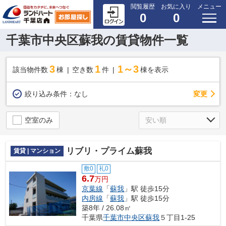
閲覧履歴
お気に入り
メニュー
0
0
千葉市中央区蘇我の賃貸物件一覧
3
1
1～3
該当物件数
棟
空き数
件
棟を表示
変更
絞り込み条件：
なし
空室のみ
リブリ・プライム蘇我
賃貸 | マンション
敷0
礼0
6.7
万円
京葉線
「
蘇我
」駅 徒歩15分
内房線
「
蘇我
」駅 徒歩15分
築8年 / 26.08㎡
千葉県
千葉市中央区
蘇我
５丁目1-25