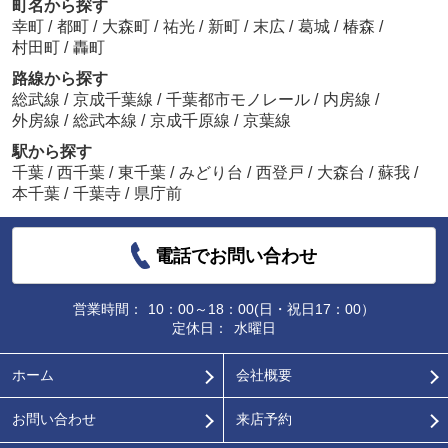
町名から探す
幸町
/
都町
/
大森町
/
祐光
/
新町
/
末広
/
葛城
/
椿森
/
村田町
/
轟町
路線から探す
総武線
/
京成千葉線
/
千葉都市モノレール
/
内房線
/
外房線
/
総武本線
/
京成千原線
/
京葉線
駅から探す
千葉
/
西千葉
/
東千葉
/
みどり台
/
西登戸
/
大森台
/
蘇我
/
本千葉
/
千葉寺
/
県庁前
電話でお問い合わせ
営業時間：
10：00～18：00(日・祝日17：00）
定休日：
水曜日
ホーム
会社概要
お問い合わせ
来店予約