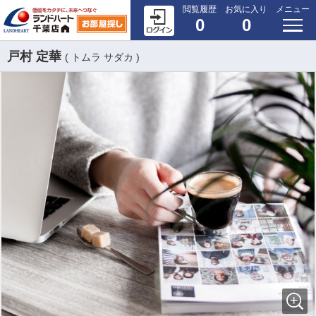
閲覧履歴
お気に入り
メニュー
0
0
戸村 定華
( トムラ サダカ )