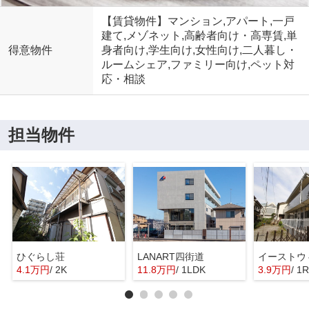
【賃貸物件】マンション,アパート,一戸
建て,メゾネット,高齢者向け・高専賃,単
得意物件
身者向け,学生向け,女性向け,二人暮し・
ルームシェア,ファミリー向け,ペット対
応・相談
担当物件
ひぐらし荘
LANART四街道
4.1万円
/ 2K
11.8万円
/ 1LDK
3.9万円
/ 1R