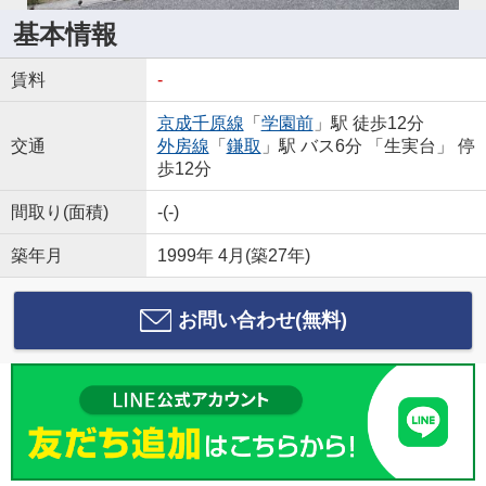
基本情報
賃料
-
京成千原線
「
学園前
」駅 徒歩12分
交通
外房線
「
鎌取
」駅 バス6分 「生実台」 停
歩12分
間取り(面積)
-(-)
築年月
1999年 4月(築27年)
お問い合わせ(無料)