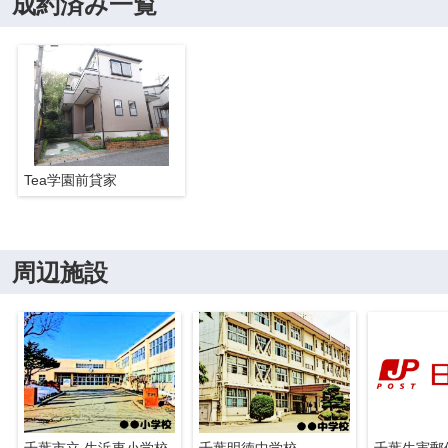
成約済み一覧
Tea学園前貸家
周辺施設
千葉市立 生浜東小学校
千葉明徳中学校
千葉生実郵