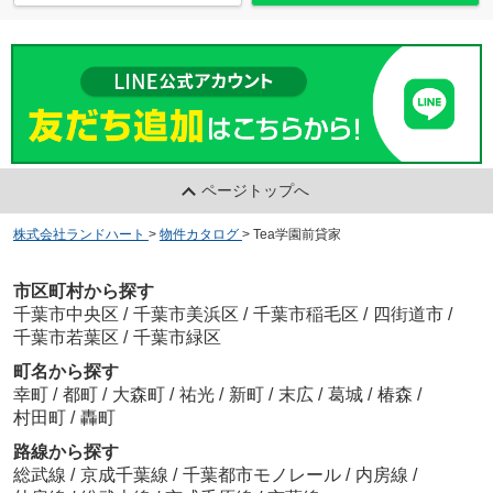
ページトップへ
株式会社ランドハート
>
物件カタログ
>
Tea学園前貸家
市区町村から探す
千葉市中央区
/
千葉市美浜区
/
千葉市稲毛区
/
四街道市
/
千葉市若葉区
/
千葉市緑区
町名から探す
幸町
/
都町
/
大森町
/
祐光
/
新町
/
末広
/
葛城
/
椿森
/
村田町
/
轟町
路線から探す
総武線
/
京成千葉線
/
千葉都市モノレール
/
内房線
/