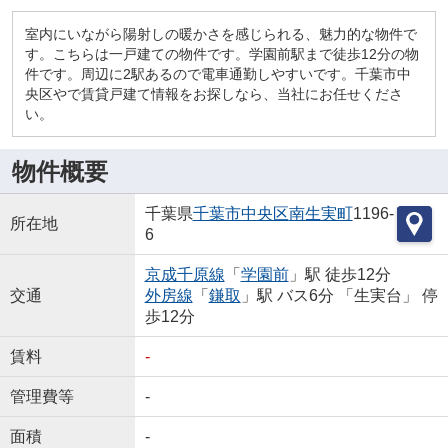
室内にいながら陽射しの暖かさを感じられる、魅力的な物件で
す。こちらは一戸建ての物件です。学園前駅まで徒歩12分の物
件です。周辺に2駅あるので電車通勤しやすいです。千葉市中
央区やで賃貸戸建て情報をお探しなら、当社にお任せくださ
い。
物件概要
千葉県
千葉市中央区
南生実町
1196-
所在地
6
京成千原線
「
学園前
」駅 徒歩12分
交通
外房線
「
鎌取
」駅 バス6分 「生実台」 停
歩12分
賃料
-
管理費等
-
面積
-