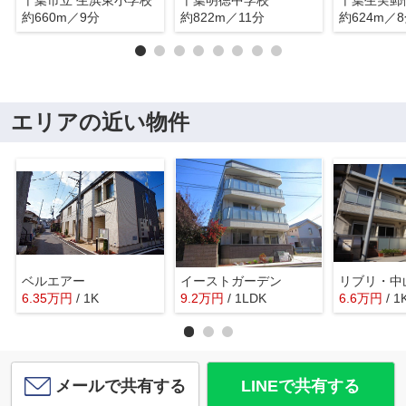
約660m／9分
約822m／11分
約624m／
エリアの近い物件
ベルエアー
イーストガーデン
リブリ・中
6.35
万
円
/ 1K
9.2
万
円
/ 1LDK
6.6
万
円
/ 1
メールで共有する
LINEで共有する