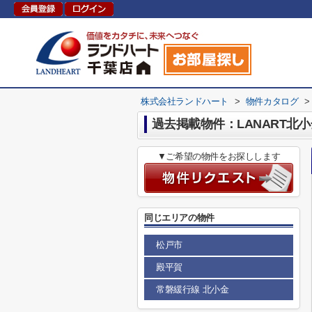
株式会社ランドハート
>
物件カタログ
>
過去掲載物件：LANART北
▼ご希望の物件をお探しします
同じエリアの物件
松戸市
殿平賀
常磐緩行線 北小金