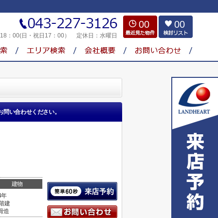
00
00
～18：00(日・祝日17：00）
定休日：
水曜日
お問い合わせください。
建物
4年
0階建
骨造