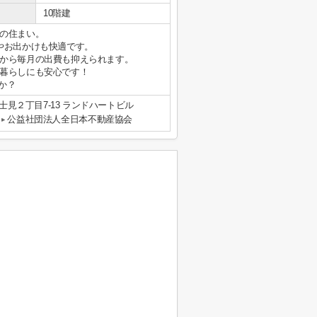
10階建
の住まい。
やお出かけも快適です。
から毎月の出費も抑えられます。
暮らしにも安心です！
か？
見２丁目7-13 ランドハートビル
公益社団法人全日本不動産協会