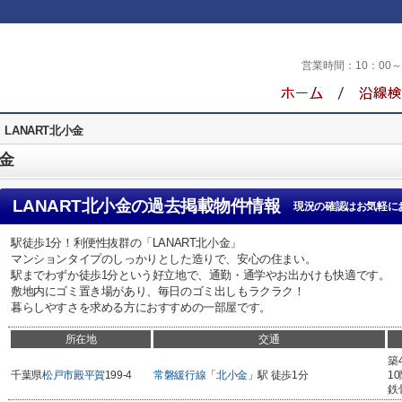
営業時間：
10：00
LANART北小金
小金
LANART北小金
の過去掲載物件情報
現況の確認はお気軽に
駅徒歩1分！利便性抜群の「LANART北小金」
マンションタイプのしっかりとした造りで、安心の住まい。
駅までわずか徒歩1分という好立地で、通勤・通学やお出かけも快適です。
敷地内にゴミ置き場があり、毎日のゴミ出しもラクラク！
暮らしやすさを求める方におすすめの一部屋です。
所在地
交通
築
千葉県
松戸市
殿平賀
199-4
常磐緩行線
「
北小金
」駅 徒歩1分
1
鉄