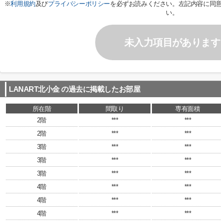
※
利用規約
及び
プライバシーポリシー
を必ずお読みください。左記内容に同
い。
未入力項目があります
LANART北小金
の過去に掲載したお部屋
所在階
間取り
専有面積
2階
***
***
2階
***
***
3階
***
***
3階
***
***
3階
***
***
4階
***
***
4階
***
***
4階
***
***