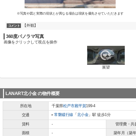
※写真や図と実際の現状とが異なる場合は現状を優先させていただきます
【外観】
コメント
360度パノラマ写真
画像をクリックして視点を操作
展望
LANART北小金
の物件概要
所在地
千葉県
松戸市
殿平賀
199-4
常磐緩行線
「
北小金
」駅 徒歩1分
交通
賃料
-
管理費・共
面積
-
築年月（築