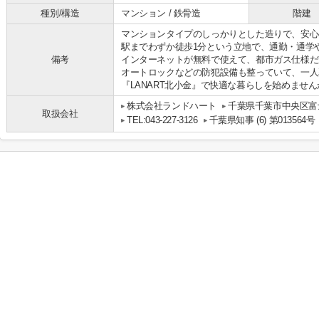
種別/構造
マンション / 鉄骨造
階建
マンションタイプのしっかりとした造りで、安心
駅までわずか徒歩1分という立地で、通勤・通学
備考
インターネットが無料で使えて、都市ガス仕様だ
オートロックなどの防犯設備も整っていて、一人
『LANART北小金』で快適な暮らしを始めません
株式会社ランドハート
千葉県千葉市中央区富士
取扱会社
TEL:043-227-3126
千葉県知事 (6) 第013564号