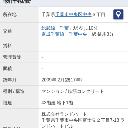
物件概要
所在地
千葉県
千葉市中央区
中央
３丁目
総武線
「
千葉
」駅 徒歩10分
交通
京成千葉線
「
千葉中央
」駅 徒歩3分
賃料
-
管理費等
-
面積
-
築年月
2009年 2月(築17年)
種別 / 構造
マンション / 鉄筋コンクリート
階建
43階建 地下1階
株式会社ランドハート
千葉県千葉市中央区富士見２丁目7-13 ラ
ンドハートビル