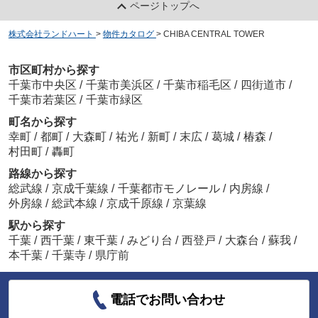
ページトップへ
株式会社ランドハート
>
物件カタログ
>
CHIBA CENTRAL TOWER
市区町村から探す
千葉市中央区
/
千葉市美浜区
/
千葉市稲毛区
/
四街道市
/
千葉市若葉区
/
千葉市緑区
町名から探す
幸町
/
都町
/
大森町
/
祐光
/
新町
/
末広
/
葛城
/
椿森
/
村田町
/
轟町
路線から探す
総武線
/
京成千葉線
/
千葉都市モノレール
/
内房線
/
外房線
/
総武本線
/
京成千原線
/
京葉線
駅から探す
千葉
/
西千葉
/
東千葉
/
みどり台
/
西登戸
/
大森台
/
蘇我
/
本千葉
/
千葉寺
/
県庁前
電話でお問い合わせ