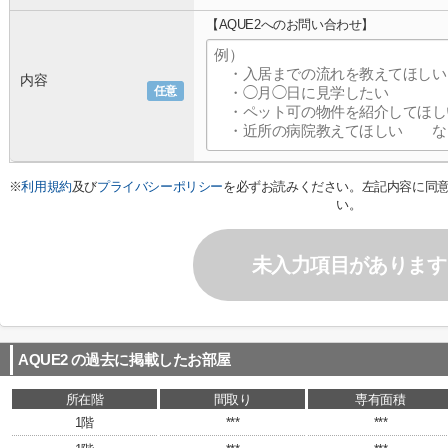
【AQUE2へのお問い合わせ】
内容
任意
※
利用規約
及び
プライバシーポリシー
を必ずお読みください。左記内容に同
い。
未入力項目があります
AQUE2
の過去に掲載したお部屋
所在階
間取り
専有面積
1階
***
***