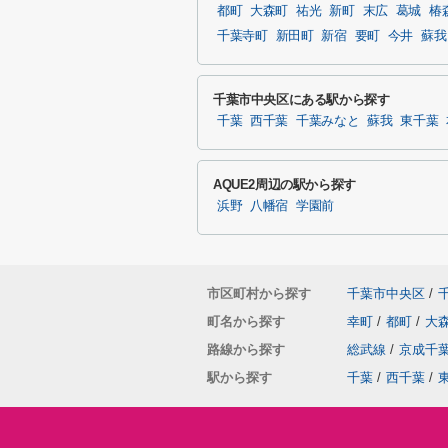
都町
大森町
祐光
新町
末広
葛城
椿
千葉寺町
新田町
新宿
要町
今井
蘇我
千葉市中央区にある駅から探す
千葉
西千葉
千葉みなと
蘇我
東千葉
AQUE2周辺の駅から探す
浜野
八幡宿
学園前
市区町村から探す
千葉市中央区
/
町名から探す
幸町
/
都町
/
大
路線から探す
総武線
/
京成千
駅から探す
千葉
/
西千葉
/