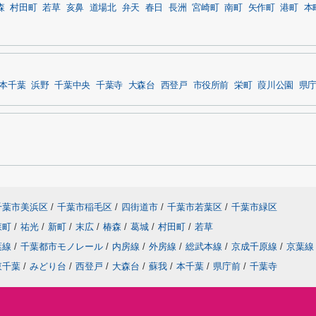
森
村田町
若草
亥鼻
道場北
弁天
春日
長洲
宮崎町
南町
矢作町
港町
本
本千葉
浜野
千葉中央
千葉寺
大森台
西登戸
市役所前
栄町
葭川公園
県
千葉市美浜区
/
千葉市稲毛区
/
四街道市
/
千葉市若葉区
/
千葉市緑区
森町
/
祐光
/
新町
/
末広
/
椿森
/
葛城
/
村田町
/
若草
葉線
/
千葉都市モノレール
/
内房線
/
外房線
/
総武本線
/
京成千原線
/
京葉線
東千葉
/
みどり台
/
西登戸
/
大森台
/
蘇我
/
本千葉
/
県庁前
/
千葉寺