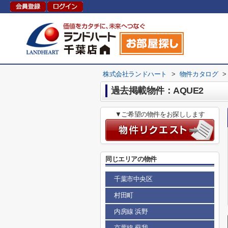
株式会社ランドハート
>
物件カタログ
>
過去掲載物件：AQUE2
▼ご希望の物件をお探しします
同じエリアの物件
千葉市中央区
村田町
内房線 浜野
京葉線 蘇我