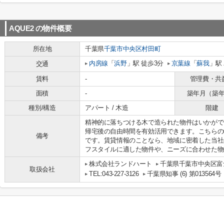
AQUE2
の物件概要
所在地
千葉県
千葉市中央区
村田町
内房線
「
浜野
」駅 徒歩3分
京葉線
「
蘇我
」駅
交通
賃料
-
管理費・共
面積
-
築年月（築
種別/構造
アパート / 木造
階建
精神的に落ちつける木で造られた物件はいかがで
帰宅後の自由時間を有効活用できます。こちらの
備考
です。賃貸情報のことなら、地域に密着した当社
フスタイルに適した物件や、ニーズに合わせた物
株式会社ランドハート
千葉県千葉市中央区富士
取扱会社
TEL:043-227-3126
千葉県知事 (6) 第013564号