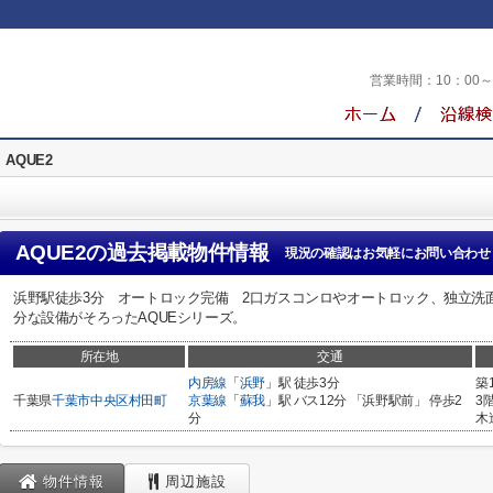
営業時間：
10：00
AQUE2
AQUE2
の過去掲載物件情報
現況の確認はお気軽にお問い合わせ
浜野駅徒歩3分 オートロック完備 2口ガスコンロやオートロック、独立洗
分な設備がそろったAQUEシリーズ。
所在地
交通
内房線
「
浜野
」駅 徒歩3分
築
千葉県
千葉市中央区
村田町
京葉線
「
蘇我
」駅 バス12分 「浜野駅前」 停歩2
3
分
木
物件情報
周辺施設