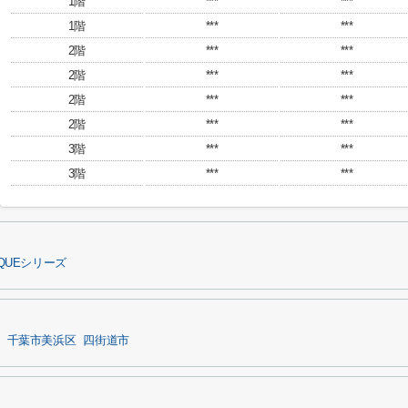
1階
***
***
1階
***
***
2階
***
***
2階
***
***
2階
***
***
2階
***
***
3階
***
***
3階
***
***
QUEシリーズ
千葉市美浜区
四街道市