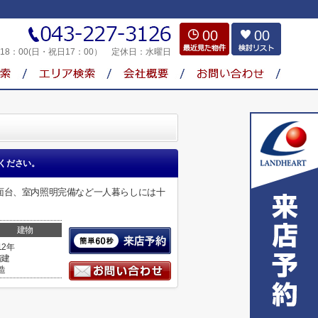
00
00
～18：00(日・祝日17：00）
定休日：
水曜日
ください。
面台、室内照明完備など一人暮らしには十
建物
12年
階建
造