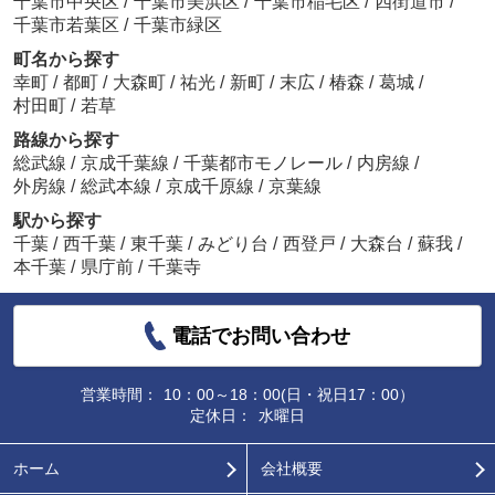
千葉市中央区
/
千葉市美浜区
/
千葉市稲毛区
/
四街道市
/
千葉市若葉区
/
千葉市緑区
町名から探す
幸町
/
都町
/
大森町
/
祐光
/
新町
/
末広
/
椿森
/
葛城
/
村田町
/
若草
路線から探す
総武線
/
京成千葉線
/
千葉都市モノレール
/
内房線
/
外房線
/
総武本線
/
京成千原線
/
京葉線
駅から探す
千葉
/
西千葉
/
東千葉
/
みどり台
/
西登戸
/
大森台
/
蘇我
/
本千葉
/
県庁前
/
千葉寺
電話でお問い合わせ
営業時間：
10：00～18：00(日・祝日17：00）
定休日：
水曜日
ホーム
会社概要