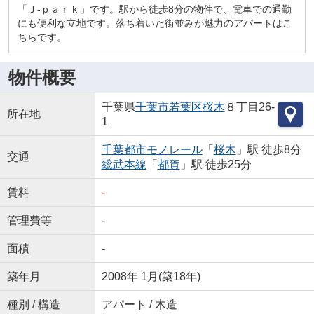
「Ｊ-ｐａｒｋ」です。駅から徒歩8分の物件で、電車での通勤
にも便利な立地です。落ち着いた街並みが魅力のアパートはこ
ちらです。
物件概要
千葉県
千葉市若葉区
桜木
８丁目26-
所在地
1
千葉都市モノレール
「
桜木
」駅 徒歩8分
交通
総武本線
「
都賀
」駅 徒歩25分
賃料
-
管理費等
-
面積
-
築年月
2008年 1月(築18年)
種別 / 構造
アパート / 木造