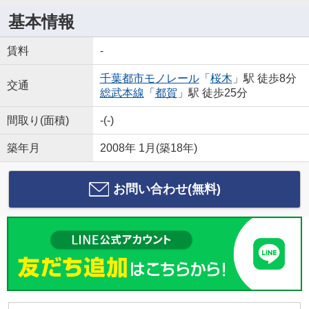
基本情報
賃料
-
千葉都市モノレール
「
桜木
」駅 徒歩8分
交通
総武本線
「
都賀
」駅 徒歩25分
間取り(面積)
-(-)
築年月
2008年 1月(築18年)
お問い合わせ(無料)