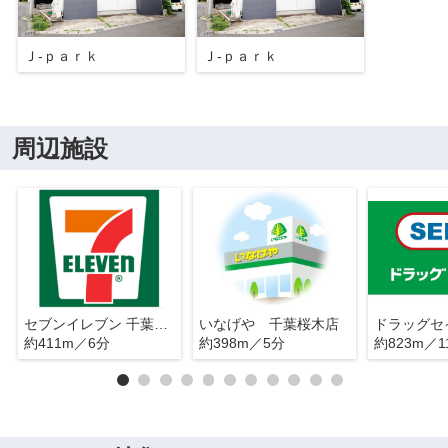
Ｊ-ｐａｒｋ
Ｊ-ｐａｒｋ
周辺施設
セブンイレブン 千葉桜木8丁目店
いなげや 千葉桜木店
約411m／6分
約398m／5分
約823m／1