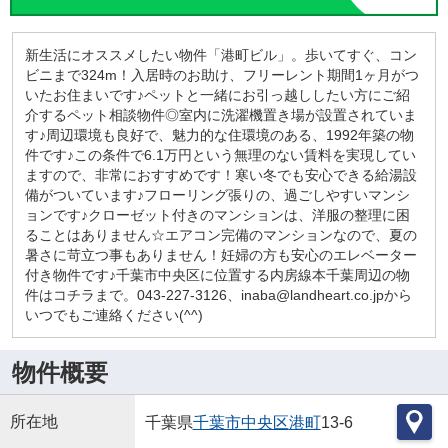
新生活にオススメしたい物件「港町ビル」。歩いてすぐ、コン
ビニまで324m！入居時のお助け、フリーレント期間1ヶ月がつ
いたお住まいです♪ペットと一緒にお引っ越ししたい方にご紹
介するペット相談物件◎室内に洗濯機置き場が設置されていま
す♪周辺環境も良好で、魅力的な住環境のある、1992年築の物
件です♪この条件で6.1万円という無理のない賃料を実現してい
ますので、非常におすすめです！寒い冬でも安心できる給湯設
備がついています♪フローリング張りの、過ごしやすいマンシ
ョンです♪クローゼット付きのマンションは、洋服の整理に困
ることはありません☆エアコン完備のマンションなので、夏の
暑さに苛立つ事もありません！妊婦の方も安心のエレベーター
付き物件です♪千葉市中央区に位置する内房線本千葉周辺の物
件はコチラまで。043-227-3126、inaba@landheart.co.jpから
いつでもご連絡ください(^^)
物件概要
所在地
千葉県
千葉市中央区
港町
13-6