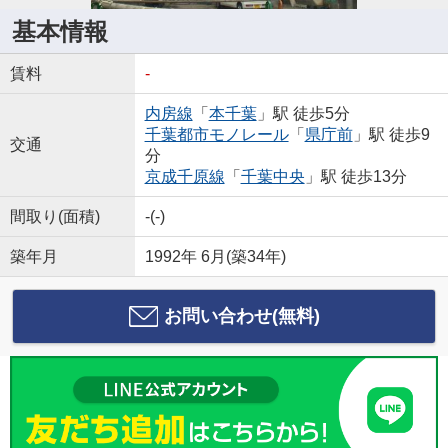
基本情報
賃料
-
内房線
「
本千葉
」駅 徒歩5分
千葉都市モノレール
「
県庁前
」駅 徒歩9
交通
分
京成千原線
「
千葉中央
」駅 徒歩13分
間取り(面積)
-(-)
築年月
1992年 6月(築34年)
お問い合わせ(無料)