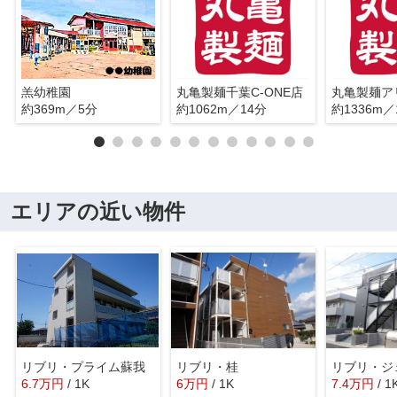
羔幼稚園
丸亀製麺千葉C-ONE店
丸亀製麺ア
約369m／5分
約1062m／14分
約1336m／
エリアの近い物件
リブリ・プライム蘇我
リブリ・桂
リブリ・ジ
6.7
万
円
/ 1K
6
万
円
/ 1K
7.4
万
円
/ 1