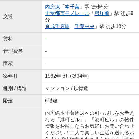
内房線
「
本千葉
」駅 徒歩5分
千葉都市モノレール
「
県庁前
」駅 徒歩9
交通
分
京成千原線
「
千葉中央
」駅 徒歩13分
賃料
-
管理費等
-
面積
-
築年月
1992年 6月(築34年)
種別 / 構造
マンション / 鉄骨造
階建
6階建
内房線本千葉周辺への引っ越しをお考え
なら「港町ビル」。「港町ビル」の物件
情報をお探しならお気軽にお問い合わせ
ください！二人で楽しい生活が送れるお