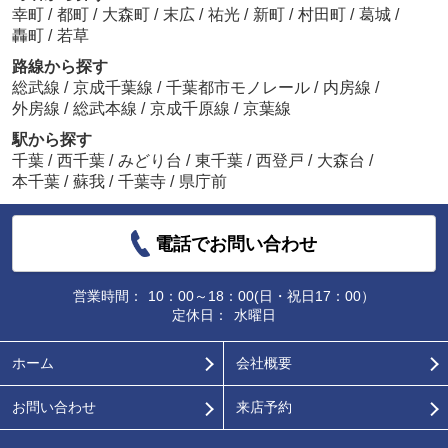
幸町
/
都町
/
大森町
/
末広
/
祐光
/
新町
/
村田町
/
葛城
/
轟町
/
若草
路線から探す
総武線
/
京成千葉線
/
千葉都市モノレール
/
内房線
/
外房線
/
総武本線
/
京成千原線
/
京葉線
駅から探す
千葉
/
西千葉
/
みどり台
/
東千葉
/
西登戸
/
大森台
/
本千葉
/
蘇我
/
千葉寺
/
県庁前
電話でお問い合わせ
営業時間：
10：00～18：00(日・祝日17：00）
定休日：
水曜日
ホーム
会社概要
お問い合わせ
来店予約