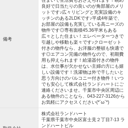
住まいで生活費もおさえられます！眺め
良好で日当たりの良いのが角部屋のメリ
ットです♪広々リビングと充実設備のキ
ッチンのある2LDKです♪平成4年築で、
お部屋の設備も充実している高ニーズの
物件です◎専有面積45.36平米もある
広々とした住まい！エレベーターつきで
備考
引越しや移動も楽々です♪クローゼット
付きの物件なら、お洋服の整頓も快適で
す◎エアコン完備の物件なので、初期費
用も抑えられます！給湯器付きの物件
は、水仕事が欠かせない主婦の方にも嬉
しい設備です！洗濯物は外で干したいと
思う方向けのバルコニー付き物件！いつ
でも安心して株式会社ランドハートにご
連絡くださいませ。千葉市中央区周辺に
ある物件のことなら、043-227-3126から
お気軽にアクセスください(*´ω`*)
株式会社ランドハート
千葉県千葉市中央区富士見２丁目7-13 ラ
ンドハートビル