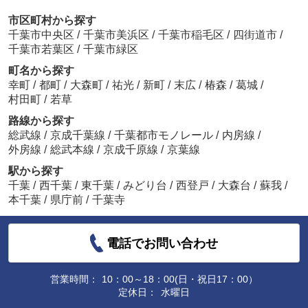
市区町村から探す
千葉市中央区
/
千葉市美浜区
/
千葉市稲毛区
/
四街道市
/
千葉市若葉区
/
千葉市緑区
町名から探す
幸町
/
都町
/
大森町
/
祐光
/
新町
/
末広
/
椿森
/
葛城
/
村田町
/
若草
路線から探す
総武線
/
京成千葉線
/
千葉都市モノレール
/
内房線
/
外房線
/
総武本線
/
京成千原線
/
京葉線
駅から探す
千葉
/
西千葉
/
東千葉
/
みどり台
/
西登戸
/
大森台
/
蘇我
/
本千葉
/
県庁前
/
千葉寺
電話でお問い合わせ
営業時間：
10：00～18：00(日・祝日17：00）
定休日：
水曜日