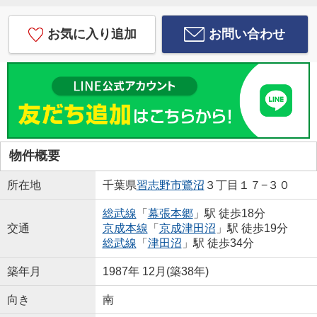
お気に入り追加
お問い合わせ
物件概要
所在地
千葉県
習志野市
鷺沼
３丁目１７−３０
総武線
「
幕張本郷
」駅 徒歩18分
交通
京成本線
「
京成津田沼
」駅 徒歩19分
総武線
「
津田沼
」駅 徒歩34分
築年月
1987年 12月(築38年)
向き
南