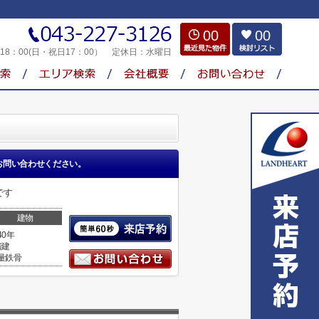
00
00
～18：00(日・祝日17：00）
定休日：
水曜日
お問い合わせください。
です
建物
40年
階建
量鉄骨