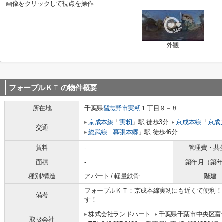
画像をクリックして視点を操作
外観
フォーブルＫＴ
の物件概要
所在地
千葉県
習志野市
実籾
１丁目９－８
京成本線
「
実籾
」駅 徒歩3分
京成本線
「
京成
交通
総武線
「
幕張本郷
」駅 徒歩46分
賃料
-
管理費・共
面積
-
築年月（築
種別/構造
アパート / 軽量鉄骨
階建
フォーブルＫＴ：京成本線実籾にも近くて便利！
備考
す！
株式会社ランドハート
千葉県千葉市中央区富士
取扱会社