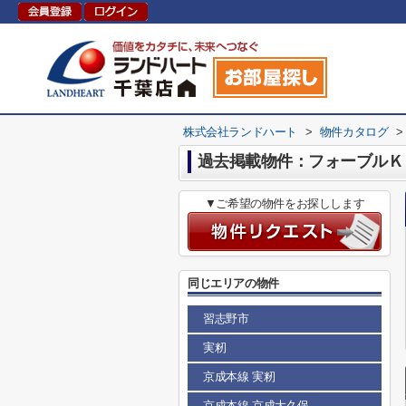
株式会社ランドハート
>
物件カタログ
>
過去掲載物件：フォーブルＫ
▼ご希望の物件をお探しします
同じエリアの物件
習志野市
実籾
京成本線 実籾
京成本線 京成大久保