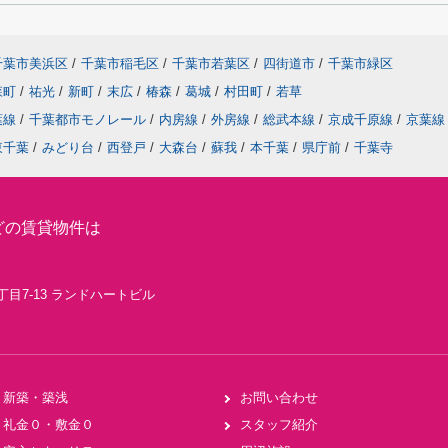
千葉市美浜区
/
千葉市稲毛区
/
千葉市若葉区
/
四街道市
/
千葉市緑区
森町
/
祐光
/
新町
/
末広
/
椿森
/
葛城
/
村田町
/
若草
葉線
/
千葉都市モノレール
/
内房線
/
外房線
/
総武本線
/
京成千原線
/
京葉線
東千葉
/
みどり台
/
西登戸
/
大森台
/
蘇我
/
本千葉
/
県庁前
/
千葉寺
どの賃貸物件は
丁目7-13 ランドハートビル
新築・築浅
お問い合わせ
礼金０・敷金０
スタッフ紹介