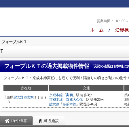
営業時間：
10：00
フォーブルＫＴ
Ｔ
フォーブルＫＴ
の過去掲載物件情報
現況の確認はお気軽に
フォーブルＫＴ：京成本線実籾にも近くて便利！陽当りの良さが魅力の物件
所在地
交通
京成本線
「
実籾
」駅 徒歩3分
築
千葉県
習志野市
実籾
１丁目９
京成本線
「
京成大久保
」駅 徒歩26分
2
－８
総武線
「
幕張本郷
」駅 徒歩46分
軽
物件情報
周辺施設