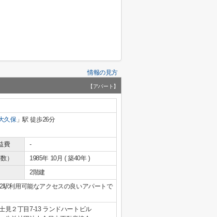
情報の見方
【アパート】
大久保
」駅 徒歩26分
益費
-
年数）
1985年 10月 ( 築40年 )
2階建
2駅利用可能なアクセスの良いアパートで
見２丁目7-13 ランドハートビル