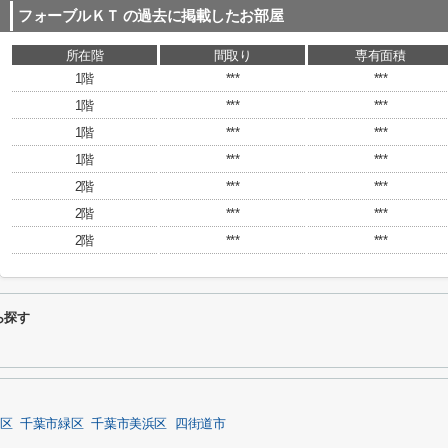
フォーブルＫＴ
の過去に掲載したお部屋
所在階
間取り
専有面積
1階
***
***
1階
***
***
1階
***
***
1階
***
***
2階
***
***
2階
***
***
2階
***
***
ら探す
区
千葉市緑区
千葉市美浜区
四街道市