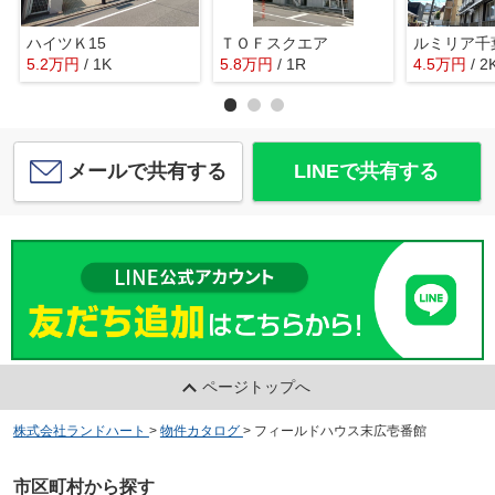
ハイツＫ15
ＴＯＦスクエア
ルミリア千葉
5.2
万
円
/ 1K
5.8
万
円
/ 1R
4.5
万
円
/ 2
メールで共有する
LINEで共有する
ページトップへ
株式会社ランドハート
>
物件カタログ
>
フィールドハウス末広壱番館
市区町村から探す