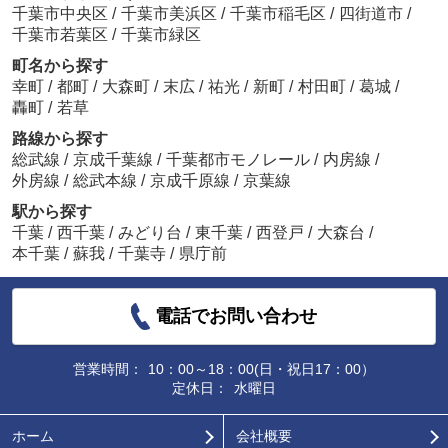
千葉市中央区
/
千葉市美浜区
/
千葉市稲毛区
/
四街道市
/
千葉市若葉区
/
千葉市緑区
町名から探す
幸町
/
都町
/
大森町
/
末広
/
祐光
/
新町
/
村田町
/
葛城
/
轟町
/
若草
路線から探す
総武線
/
京成千葉線
/
千葉都市モノレール
/
内房線
/
外房線
/
総武本線
/
京成千原線
/
京葉線
駅から探す
千葉
/
西千葉
/
みどり台
/
東千葉
/
西登戸
/
大森台
/
本千葉
/
蘇我
/
千葉寺
/
県庁前
電話でお問い合わせ
営業時間：
10：00～18：00(日・祝日17：00）
定休日：
水曜日
ホーム
会社概要