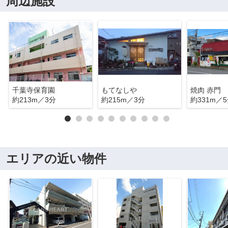
周辺施設
千葉寺保育園
もてなしや
焼肉 赤門
約213m／3分
約215m／3分
約331m／
エリアの近い物件