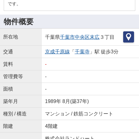
です。
物件概要
所在地
千葉県
千葉市中央区
末広
３丁目
交通
京成千原線
「
千葉寺
」駅 徒歩3分
賃料
-
管理費等
-
面積
-
築年月
1989年 8月(築37年)
種別 / 構造
マンション / 鉄筋コンクリート
階建
4階建
株式会社ランドハート