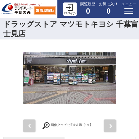
閲覧履歴
お気に入り
メニュー
0
0
ドラッグストア マツモトキヨシ 千葉富
士見店
前
次
画像タップで拡大表示【
1
/1】