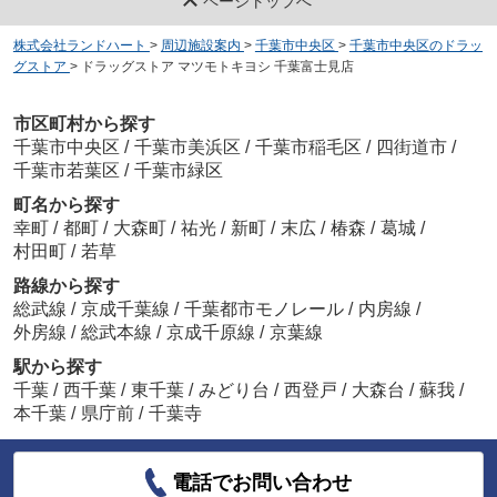
ページトップへ
株式会社ランドハート
>
周辺施設案内
>
千葉市中央区
>
千葉市中央区のドラッ
グストア
>
ドラッグストア マツモトキヨシ 千葉富士見店
市区町村から探す
千葉市中央区
/
千葉市美浜区
/
千葉市稲毛区
/
四街道市
/
千葉市若葉区
/
千葉市緑区
町名から探す
幸町
/
都町
/
大森町
/
祐光
/
新町
/
末広
/
椿森
/
葛城
/
村田町
/
若草
路線から探す
総武線
/
京成千葉線
/
千葉都市モノレール
/
内房線
/
外房線
/
総武本線
/
京成千原線
/
京葉線
駅から探す
千葉
/
西千葉
/
東千葉
/
みどり台
/
西登戸
/
大森台
/
蘇我
/
本千葉
/
県庁前
/
千葉寺
電話でお問い合わせ