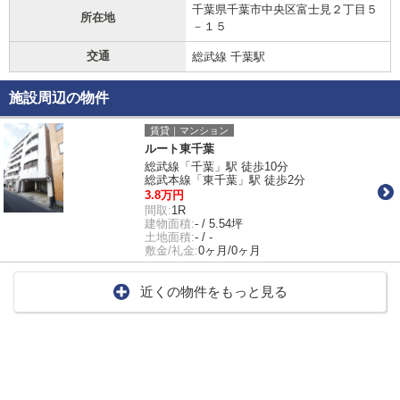
千葉県千葉市中央区富士見２丁目５
所在地
－１５
交通
総武線 千葉駅
施設周辺の物件
賃貸｜マンション
ルート東千葉
総武線「千葉」駅 徒歩10分
総武本線「東千葉」駅 徒歩2分
3.8万円
間取:
1R
建物面積:
- / 5.54坪
土地面積:
- / -
敷金/礼金:
0ヶ月/0ヶ月
近くの物件をもっと見る