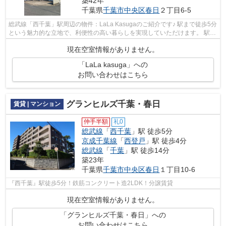
築42年
千葉県
千葉市中央区
春日
２丁目6-5
総武線「西千葉」駅周辺の物件：LaLa Kasugaのご紹介です♪ 駅まで徒歩5分
という魅力的な立地で、利便性の高い暮らしを実現していただけます。 駅周
辺にはスーパーやコンビニ、ドラッグ...
現在空室情報がありません。
「LaLa kasuga」への
お問い合わせはこちら
グランヒルズ千葉・春日
賃貸 | マンション
仲手半額
礼0
総武線
「
西千葉
」駅 徒歩5分
京成千葉線
「
西登戸
」駅 徒歩4分
総武線
「
千葉
」駅 徒歩14分
築23年
千葉県
千葉市中央区
春日
１丁目10-6
『西千葉』駅徒歩5分！鉄筋コンクリート造2LDK！分譲賃貸
現在空室情報がありません。
「グランヒルズ千葉・春日」への
お問い合わせはこちら