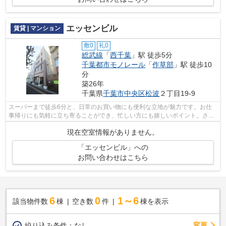
エッセンビル
賃貸 | マンション
敷0
礼0
総武線
「
西千葉
」駅 徒歩5分
千葉都市モノレール
「
作草部
」駅 徒歩10
分
築26年
千葉県
千葉市中央区
松波
２丁目19-9
スーパーまで徒歩6分と、日常のお買い物にも便利な立地が魅力です。お仕
事帰りにも気軽に立ち寄ることができ、忙しい方にも嬉しいポイント。さら
に、徒歩圏内に2駅利用可能で、行き先...
現在空室情報がありません。
「エッセンビル」への
お問い合わせはこちら
6
0
1～6
該当物件数
棟
空き数
件
棟を表示
変更
絞り込み条件：
なし