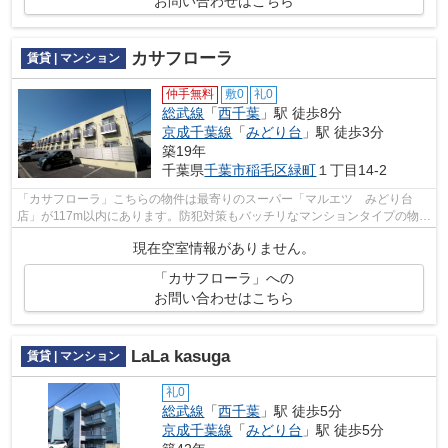
お問い合わせはこちら
カサフローラ
賃貸 | マンション
仲手無料
敷0
礼0
総武線
「
西千葉
」駅 徒歩8分
京成千葉線
「
みどり台
」駅 徒歩3分
築19年
千葉県
千葉市稲毛区
緑町
１丁目14-2
「カサフローラ」こちらの物件は最寄りのスーパー「マルエツ みどり台
店」が117m以内にあります。防犯対策もバッチリなマンションタイプの物件
です。
現在空室情報がありません。
「カサフローラ」への
お問い合わせはこちら
LaLa kasuga
賃貸 | マンション
礼0
総武線
「
西千葉
」駅 徒歩5分
京成千葉線
「
みどり台
」駅 徒歩5分