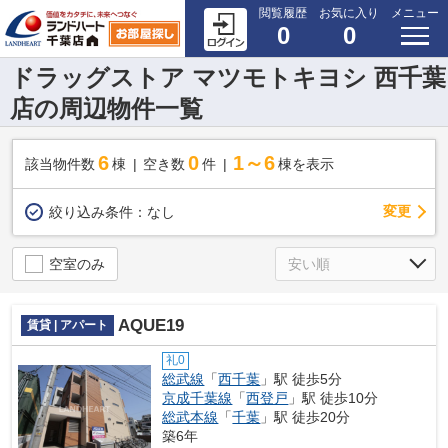
閲覧履歴
お気に入り
メニュー
0
0
ドラッグストア マツモトキヨシ 西千葉
店の周辺物件一覧
6
0
1～6
該当物件数
棟
空き数
件
棟を表示
変更
絞り込み条件：
なし
空室のみ
AQUE19
賃貸 | アパート
礼0
総武線
「
西千葉
」駅 徒歩5分
京成千葉線
「
西登戸
」駅 徒歩10分
総武本線
「
千葉
」駅 徒歩20分
築6年