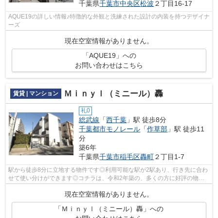
千葉県
千葉市中央区
松波
２丁目16-17
AQUE19の詳しい情報♪特徴的な外観と洗練された設計の内装を持つデザイナ
ーズ
現在空室情報がありません。
「AQUE19」への
お問い合わせはこちら
Ｍｉｎｙｌ（ミニール）轟
賃貸 | マンション
礼0
総武線
「
西千葉
」駅 徒歩8分
千葉都市モノレール
「
作草部
」駅 徒歩11
分
築6年
千葉県
千葉市稲毛区
轟町
２丁目1-7
駅から徒歩8分に立地する物件です◎利用可能な駅が2駅あり、行き先に合わ
せて使い分けができます◎コチラは、令和2年築の、多くの方に好評の物件
となります◎毎日時間がないという方に、...
現在空室情報がありません。
「Ｍｉｎｙｌ（ミニール）轟」への