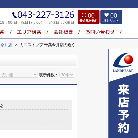
00
00
～18：00(日・祝日17：00）
定休日：
水曜日
葉今井店
>
ミニストップ 千葉今井店の近く
表示件数：
-2