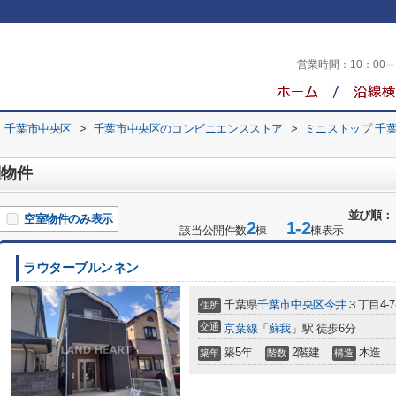
営業時間：
10：00
千葉市中央区
>
千葉市中央区のコンビニエンスストア
>
ミニストップ 千
辺物件
並び順：
空室物件のみ表示
2
1-2
該当公開件数
棟
棟表示
ラウターブルンネン
千葉県
千葉市中央区
今井
３丁目4-7
住所
交通
京葉線
「
蘇我
」駅 徒歩6分
築5年
2階建
木造
築年
階数
構造