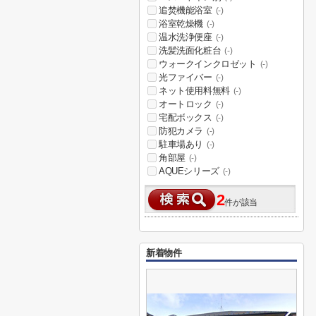
追焚機能浴室
(-)
浴室乾燥機
(-)
温水洗浄便座
(-)
洗髪洗面化粧台
(-)
ウォークインクロゼット
(-)
光ファイバー
(-)
ネット使用料無料
(-)
オートロック
(-)
宅配ボックス
(-)
防犯カメラ
(-)
駐車場あり
(-)
角部屋
(-)
AQUEシリーズ
(-)
2
件が該当
新着物件