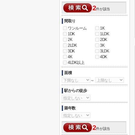
2
件が該当
間取り
ワンルーム
1K
1DK
1LDK
2K
2DK
2LDK
3K
3DK
3LDK
4K
4DK
4LDK以上
面積
～
駅からの徒歩
築年数
2
件が該当