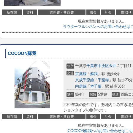
所在階
賃料
管理費・共益費
敷金
礼金
間取り
現在空室情報がありません。
ラウターブルンネンへのお問い合わせは
COCOON蘇我
千葉県
千葉市中央区
今井
２丁目11-
住所
交通
京葉線
「
蘇我
」駅 徒歩4分
京成千原線
「
千葉寺
」駅 徒歩20分
内房線
「
本千葉
」駅 徒歩33分
築4年
5階建
鉄筋コ
築年
階数
構造
2022年築の物件です。敷地内ごみ置き
ションタイプの物件です。
所在階
賃料
管理費・共益費
敷金
礼金
間取り
現在空室情報がありません。
COCOON蘇我へのお問い合わせはこち