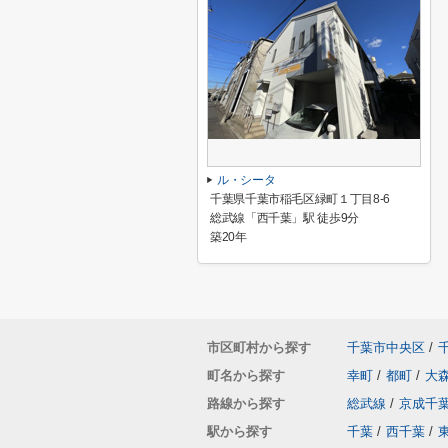
ル・シータ
千葉県千葉市稲毛区緑町１丁目8-6
総武線「西千葉」駅 徒歩9分
築20年
市区町村から探す
千葉市中央区
/
町名から探す
幸町
/
都町
/
大
路線から探す
総武線
/
京成千
駅から探す
千葉
/
西千葉
/