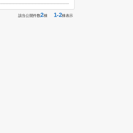
2
1-2
該当公開件数
棟
棟表示