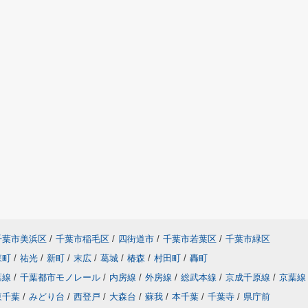
千葉市美浜区
/
千葉市稲毛区
/
四街道市
/
千葉市若葉区
/
千葉市緑区
森町
/
祐光
/
新町
/
末広
/
葛城
/
椿森
/
村田町
/
轟町
葉線
/
千葉都市モノレール
/
内房線
/
外房線
/
総武本線
/
京成千原線
/
京葉線
東千葉
/
みどり台
/
西登戸
/
大森台
/
蘇我
/
本千葉
/
千葉寺
/
県庁前