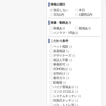
情報公開日
指定しない
本日
3日以内
1週間以内
画像・動画あり
画像あり
動画あり
パノラマ・VRあり
こだわり条件
ペット相談
(-)
楽器相談
(-)
デザイナーズ
(-)
保証人不要
(-)
事務所可
(-)
SOHO向け
(-)
女性向け
(-)
都市ガス
(-)
駐輪場
(-)
バイク置場あり
(-)
コンロ２口以上
(-)
システムキッチン
(-)
対面式キッチン
(-)
バス・トイレ別
(-)