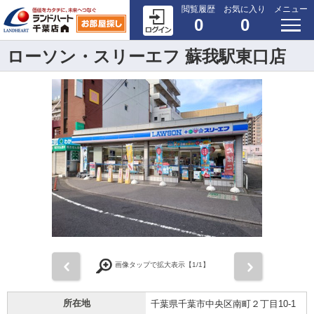
閲覧履歴
お気に入り
メニュー
0
0
ローソン・スリーエフ 蘇我駅東口店
前
次
画像タップで拡大表示【
1
/1】
所在地
千葉県千葉市中央区南町２丁目10-1