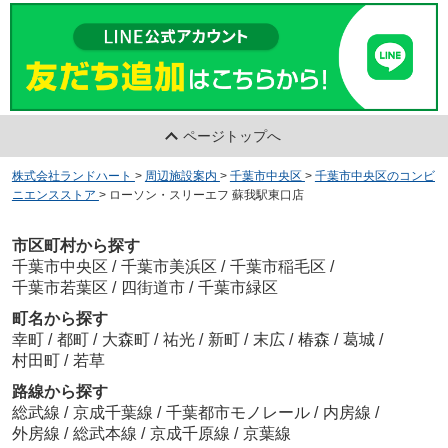
ページトップへ
株式会社ランドハート
>
周辺施設案内
>
千葉市中央区
>
千葉市中央区のコンビ
ニエンスストア
>
ローソン・スリーエフ 蘇我駅東口店
市区町村から探す
千葉市中央区
/
千葉市美浜区
/
千葉市稲毛区
/
千葉市若葉区
/
四街道市
/
千葉市緑区
町名から探す
幸町
/
都町
/
大森町
/
祐光
/
新町
/
末広
/
椿森
/
葛城
/
村田町
/
若草
路線から探す
総武線
/
京成千葉線
/
千葉都市モノレール
/
内房線
/
外房線
/
総武本線
/
京成千原線
/
京葉線