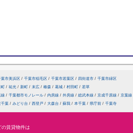
千葉市美浜区
/
千葉市稲毛区
/
千葉市若葉区
/
四街道市
/
千葉市緑区
森町
/
祐光
/
新町
/
末広
/
椿森
/
葛城
/
村田町
/
若草
葉線
/
千葉都市モノレール
/
内房線
/
外房線
/
総武本線
/
京成千原線
/
京葉線
東千葉
/
みどり台
/
西登戸
/
大森台
/
蘇我
/
本千葉
/
県庁前
/
千葉寺
どの賃貸物件は