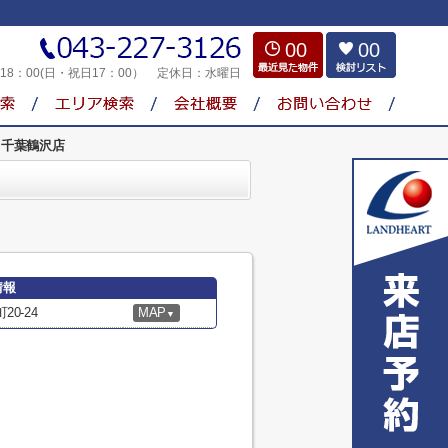
00
00
～18：00(日・祝日17：00）
定休日：
水曜日
 千葉鶴沢店
情報
0-24
MAP
▼