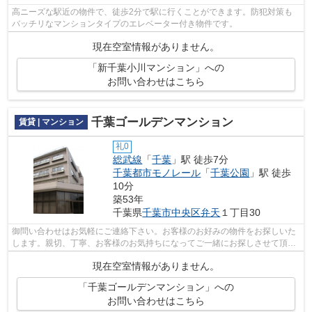
高ニーズな駅近の物件で、徒歩2分で駅に行くことができます。防犯対策も
バッチリなマンションタイプのエレベーター付き物件です。
現在空室情報がありません。
「新千葉小川マンション」への
お問い合わせはこちら
千葉ゴールデンマンション
賃貸 | マンション
礼0
総武線
「
千葉
」駅 徒歩7分
千葉都市モノレール
「
千葉公園
」駅 徒歩
10分
築53年
千葉県
千葉市中央区
弁天
１丁目30
御問い合わせはお気軽にご連絡下さい。お客様のお好みの物件をお探しいた
します。親切、丁寧、お客様のお気持ちになってご一緒にお探しさせて頂き
ます！
現在空室情報がありません。
「千葉ゴールデンマンション」への
お問い合わせはこちら