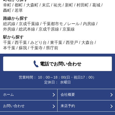
幸町
/
都町
/
大森町
/
末広
/
祐光
/
新町
/
村田町
/
葛城
/
轟町
/
若草
路線から探す
総武線
/
京成千葉線
/
千葉都市モノレール
/
内房線
/
外房線
/
総武本線
/
京成千原線
/
京葉線
駅から探す
千葉
/
西千葉
/
みどり台
/
東千葉
/
西登戸
/
大森台
/
本千葉
/
蘇我
/
千葉寺
/
県庁前
電話でお問い合わせ
営業時間：
10：00～18：00(日・祝日17：00）
定休日：
水曜日
ホーム
会社概要
お問い合わせ
来店予約