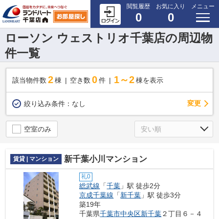
閲覧履歴
お気に入り
メニュー
0
0
ローソン ウェストリオ千葉店の周辺物
件一覧
2
0
1～2
該当物件数
棟
空き数
件
棟を表示
変更
絞り込み条件：
なし
空室のみ
新千葉小川マンション
賃貸 | マンション
礼0
総武線
「
千葉
」駅 徒歩2分
京成千葉線
「
新千葉
」駅 徒歩3分
築19年
千葉県
千葉市中央区
新千葉
２丁目６－４