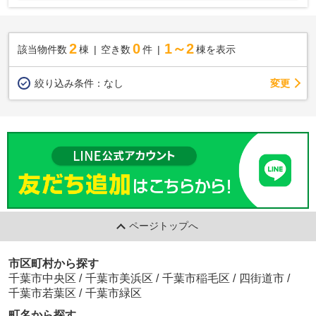
2
0
1～2
該当物件数
棟
空き数
件
棟を表示
変更
絞り込み条件：
なし
ページトップへ
市区町村から探す
千葉市中央区
/
千葉市美浜区
/
千葉市稲毛区
/
四街道市
/
千葉市若葉区
/
千葉市緑区
町名から探す