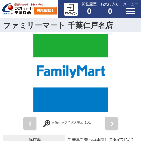
閲覧履歴
お気に入り
メニュー
0
0
ファミリーマート 千葉仁戸名店
前
次
画像タップで拡大表示【
1
/1】
所在地
千葉県千葉市中央区仁戸名町515-12