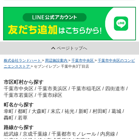
ページトップへ
株式会社ランドハート
>
周辺施設案内
>
千葉市中央区
>
千葉市中央区のコンビ
ニエンスストア
>
セブンイレブン 千葉中央3丁目店
市区町村から探す
千葉市中央区
/
千葉市美浜区
/
千葉市稲毛区
/
四街道市
/
千葉市若葉区
/
千葉市緑区
町名から探す
幸町
/
都町
/
大森町
/
末広
/
祐光
/
新町
/
村田町
/
葛城
/
轟町
/
若草
路線から探す
総武線
/
京成千葉線
/
千葉都市モノレール
/
内房線
/