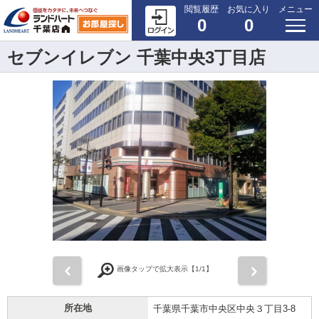
閲覧履歴
お気に入り
メニュー
0
0
セブンイレブン 千葉中央3丁目店
前
次
画像タップで拡大表示【
1
/1】
所在地
千葉県千葉市中央区中央３丁目3-8