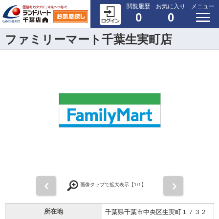
閲覧履歴
お気に入り
メニュー
0
0
ファミリーマート千葉生実町店
前
次
画像タップで拡大表示【
1
/1】
所在地
千葉県千葉市中央区生実町１７３２