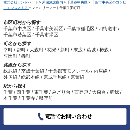
株式会社ランドハート
>
周辺施設案内
>
千葉市中央区
>
千葉市中央区のコンビ
ニエンスストア
>
ファミリーマート千葉生実町店
市区町村から探す
千葉市中央区
/
千葉市美浜区
/
千葉市稲毛区
/
四街道市
/
千葉市若葉区
/
千葉市緑区
町名から探す
幸町
/
都町
/
大森町
/
祐光
/
新町
/
末広
/
葛城
/
椿森
/
村田町
/
轟町
路線から探す
総武線
/
京成千葉線
/
千葉都市モノレール
/
内房線
/
外房線
/
総武本線
/
京成千原線
/
京葉線
駅から探す
千葉
/
西千葉
/
東千葉
/
みどり台
/
西登戸
/
大森台
/
蘇我
/
本千葉
/
千葉寺
/
県庁前
電話でお問い合わせ