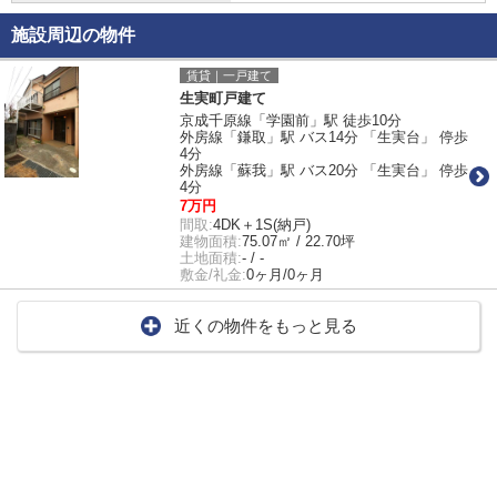
施設周辺の物件
賃貸｜一戸建て
生実町戸建て
京成千原線「学園前」駅 徒歩10分
外房線「鎌取」駅 バス14分 「生実台」 停歩
4分
外房線「蘇我」駅 バス20分 「生実台」 停歩
4分
7万円
間取:
4DK＋1S(納戸)
建物面積:
75.07㎡ / 22.70坪
土地面積:
- / -
敷金/礼金:
0ヶ月/0ヶ月
近くの物件をもっと見る