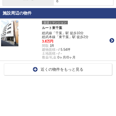
６
施設周辺の物件
賃貸｜マンション
ルート東千葉
総武線「千葉」駅 徒歩10分
総武本線「東千葉」駅 徒歩2分
3.8万円
間取:
1R
建物面積:
- / 5.54坪
土地面積:
- / -
敷金/礼金:
0ヶ月/0ヶ月
近くの物件をもっと見る