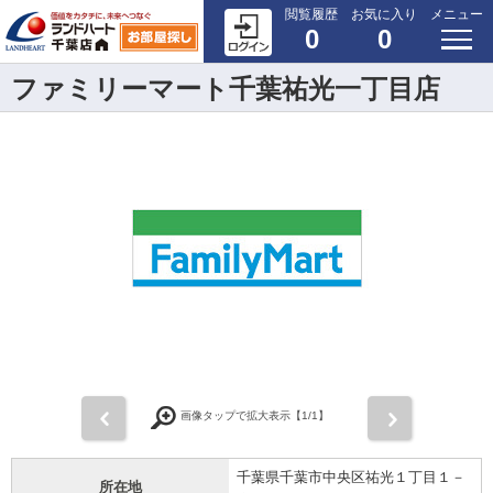
閲覧履歴
お気に入り
メニュー
0
0
ファミリーマート千葉祐光一丁目店
前
次
画像タップで拡大表示【
1
/1】
千葉県千葉市中央区祐光１丁目１－
所在地