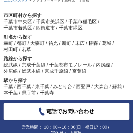
ニエンスストア
>
ファミリーマート千葉祐光一丁目店
市区町村から探す
千葉市中央区
/
千葉市美浜区
/
千葉市稲毛区
/
千葉市若葉区
/
四街道市
/
千葉市緑区
町名から探す
幸町
/
都町
/
大森町
/
祐光
/
新町
/
末広
/
椿森
/
葛城
/
村田町
/
若草
路線から探す
総武線
/
京成千葉線
/
千葉都市モノレール
/
内房線
/
外房線
/
総武本線
/
京成千原線
/
京葉線
駅から探す
千葉
/
西千葉
/
東千葉
/
みどり台
/
西登戸
/
大森台
/
蘇我
/
本千葉
/
県庁前
/
千葉寺
電話でお問い合わせ
営業時間：
10：00～18：00(日・祝日17：00）
定休日：
水曜日