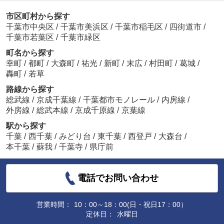
市区町村から探す
千葉市中央区
/
千葉市美浜区
/
千葉市稲毛区
/
四街道市
/
千葉市若葉区
/
千葉市緑区
町名から探す
幸町
/
都町
/
大森町
/
祐光
/
新町
/
末広
/
村田町
/
葛城
/
轟町
/
若草
路線から探す
総武線
/
京成千葉線
/
千葉都市モノレール
/
内房線
/
外房線
/
総武本線
/
京成千原線
/
京葉線
駅から探す
千葉
/
西千葉
/
みどり台
/
東千葉
/
西登戸
/
大森台
/
本千葉
/
蘇我
/
千葉寺
/
県庁前
電話でお問い合わせ
営業時間：
10：00～18：00(日・祝日17：00）
定休日：
水曜日