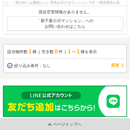
ン」！窓の外には素晴らしい景色が広がるマンションです！周辺環境も良好
で、物件から徒歩2分には駅も立地してい...
現在空室情報がありません。
「新千葉小川マンション」への
お問い合わせはこちら
1
0
1～1
該当物件数
棟
空き数
件
棟を表示
変更
絞り込み条件：
なし
ページトップへ