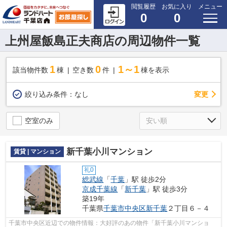
閲覧履歴
お気に入り
メニュー
0
0
上州屋飯島正夫商店の周辺物件一覧
1
0
1～1
該当物件数
棟
空き数
件
棟を表示
変更
絞り込み条件：
なし
空室のみ
新千葉小川マンション
賃貸 | マンション
礼0
総武線
「
千葉
」駅 徒歩2分
京成千葉線
「
新千葉
」駅 徒歩3分
築19年
千葉県
千葉市中央区
新千葉
２丁目６－４
千葉市中央区近辺での物件情報：大好評のあの物件「新千葉小川マンショ