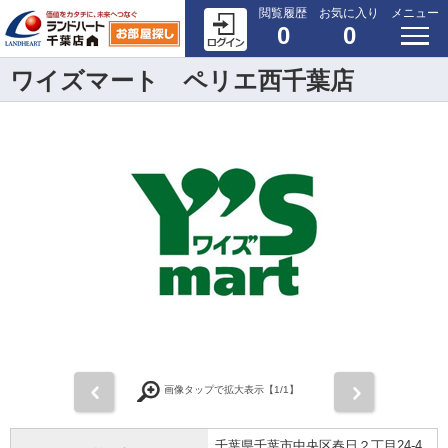
閲覧履歴
お気に入り
メニュー
0
0
ワイズマート ペリエ西千葉店
前
次
画像タップで拡大表示【
1
/1】
千葉県千葉市中央区春日２丁目24-4