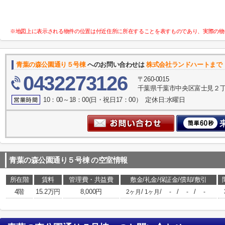
※地図上に表示される物件の位置は付近住所に所在することを表すものであり、実際の物
青葉の森公園通り５号棟
へのお問い合わせは
株式会社ランドハートまで
0432273126
〒260-0015
千葉県千葉市中央区富士見２丁目
10：00～18：00(日・祝日17：00） 定休日:水曜日
青葉の森公園通り５号棟
の空室情報
所在階
賃料
管理費・共益費
敷金/礼金/保証金/償却/敷引
4階
15.2万円
8,000円
/
/
/
/
2ヶ月
1ヶ月
-
-
-