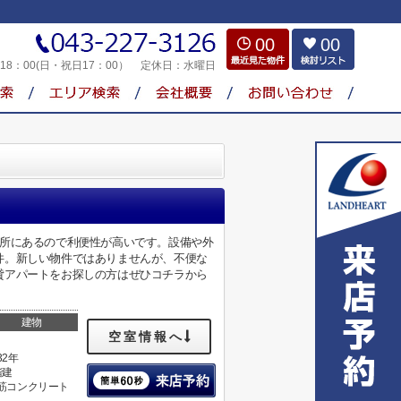
00
00
～18：00(日・祝日17：00）
定休日：
水曜日
場所にあるので利便性が高いです。設備や外
件。新しい物件ではありませんが、不便な
貸アパートをお探しの方はぜひコチラから
建物
空室情報へ
32年
階建
筋コンクリート