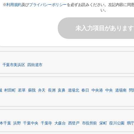
※
利用規約
及び
プライバシーポリシー
を必ずお読みください。左記内容に同
い。
未入力項目があります
千葉市美浜区
四街道市
城
村田町
若草
蘇我
弁天
長洲
亥鼻
道場北
春日
中央港
中央
道場南
問
本千葉
浜野
千葉中央
千葉寺
大森台
西登戸
市役所前
栄町
葭川公園
県