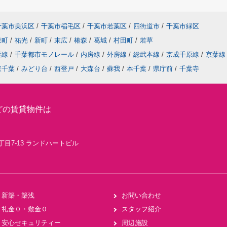
千葉市美浜区
/
千葉市稲毛区
/
千葉市若葉区
/
四街道市
/
千葉市緑区
森町
/
祐光
/
新町
/
末広
/
椿森
/
葛城
/
村田町
/
若草
葉線
/
千葉都市モノレール
/
内房線
/
外房線
/
総武本線
/
京成千原線
/
京葉線
東千葉
/
みどり台
/
西登戸
/
大森台
/
蘇我
/
本千葉
/
県庁前
/
千葉寺
どの賃貸物件は
丁目7-13 ランドハートビル
新築・築浅
お問い合わせ
礼金０・敷金０
スタッフ紹介
安心セキュリティー
周辺施設