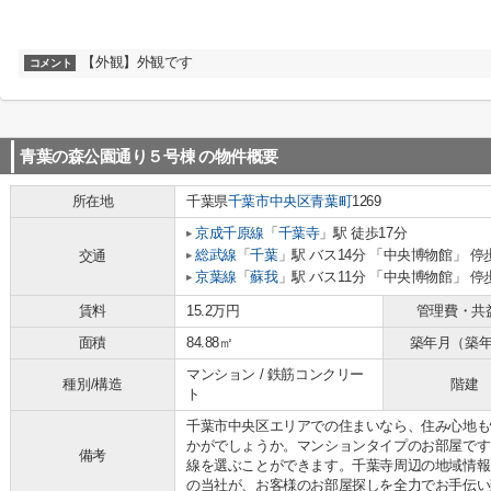
【外観】外観です
コメント
青葉の森公園通り５号棟
の物件概要
所在地
千葉県
千葉市中央区
青葉町
1269
京成千原線
「
千葉寺
」駅 徒歩17分
総武線
「
千葉
」駅 バス14分 「中央博物館」 停
交通
京葉線
「
蘇我
」駅 バス11分 「中央博物館」 停
賃料
15.2万円
管理費・共
面積
84.88㎡
築年月（築
マンション / 鉄筋コンクリー
種別/構造
階建
ト
千葉市中央区エリアでの住まいなら、住み心地も
かがでしょうか。マンションタイプのお部屋です
備考
線を選ぶことができます。千葉寺周辺の地域情報
の当社が、お客様のお部屋探しを全力でお手伝い