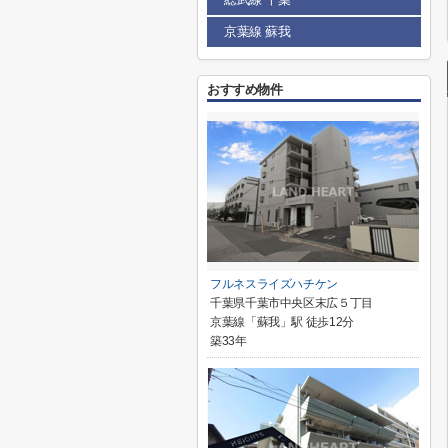
京葉線 蘇我
おすすめ物件
フルネスライズハチケン
千葉県千葉市中央区末広５丁目
京葉線「蘇我」駅 徒歩12分
築33年