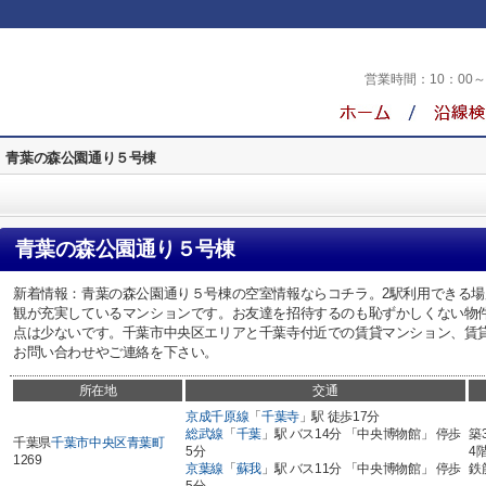
営業時間：
10：00
青葉の森公園通り５号棟
青葉の森公園通り５号棟
新着情報：青葉の森公園通り５号棟の空室情報ならコチラ。2駅利用できる
観が充実しているマンションです。お友達を招待するのも恥ずかしくない物
点は少ないです。千葉市中央区エリアと千葉寺付近での賃貸マンション、賃
お問い合わせやご連絡を下さい。
所在地
交通
京成千原線
「
千葉寺
」駅 徒歩17分
総武線
「
千葉
」駅 バス14分 「中央博物館」 停歩
築
千葉県
千葉市中央区
青葉町
5分
4
1269
京葉線
「
蘇我
」駅 バス11分 「中央博物館」 停歩
鉄