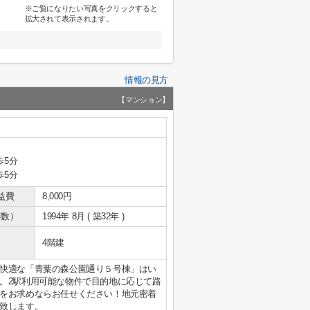
※ご覧になりたい写真をクリックすると
拡大されて表示されます。
情報の見方
【マンション】
歩5分
歩5分
益費
8,000円
年数）
1994年 8月 ( 築32年 )
4階建
快適な「青葉の森公園通り５号棟」はい
。2駅利用可能な物件で目的地に応じて路
をお求めならお任せください！地元密着
致します。