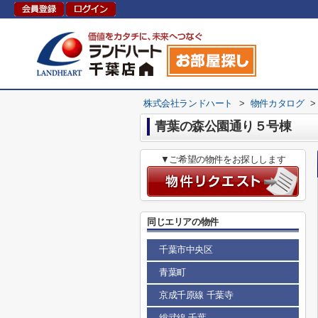
株式会社ランドハート
>
物件カタログ
>
青葉の森公園通り５号棟
▼ご希望の物件をお探しします
同じエリアの物件
千葉市中央区
青葉町
京成千原線 千葉寺
総武線 千葉