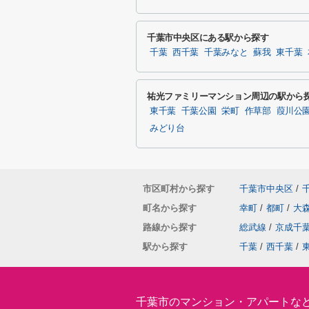
千葉市中央区にある駅から探す
千葉
西千葉
千葉みなと
蘇我
東千葉
祐光ファミリーマンション周辺の駅から
東千葉
千葉公園
栄町
作草部
葭川公
みどり台
市区町村から探す
千葉市中央区
/
町名から探す
幸町
/
都町
/
大
路線から探す
総武線
/
京成千
駅から探す
千葉
/
西千葉
/
千葉市のマンション・アパートな