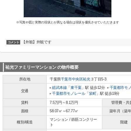
※写真や図と実際の現状とが異なる場合は現状を優先させていただきます
【外観】外観です
コメント
祐光ファミリーマンション
の物件概要
所在地
千葉県
千葉市中央区
祐光
３丁目5-3
総武本線
「
東千葉
」駅 徒歩12分
千葉都市モ
交通
千葉都市モノレール
「
栄町
」駅 徒歩19分
賃料
7.5万円～8.1万円
管理費・共
面積
58.07㎡～67.77㎡
築年月（築
マンション / 鉄筋コンクリー
種別/構造
階建
ト