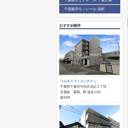
千葉都市モノレール 栄町
おすすめ物件
フルネスライズハチケン
千葉県千葉市中央区末広５丁目
京葉線「蘇我」駅 徒歩12分
築33年