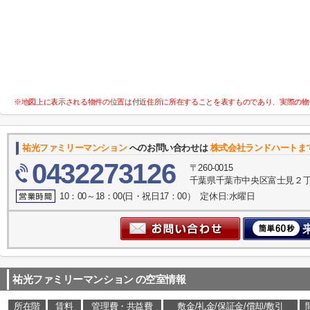
※地図上に表示される物件の位置は付近住所に所在することを表すものであり、実際の物
祐光ファミリーマンション
へのお問い合わせは
株式会社ランドハートま
0432273126
〒260-0015
千葉県千葉市中央区富士見２丁目
10：00～18：00(日・祝日17：00） 定休日:水曜日
祐光ファミリーマンション
の空室情報
所在階
賃料
管理費・共益費
敷金/礼金/保証金/償却/敷引