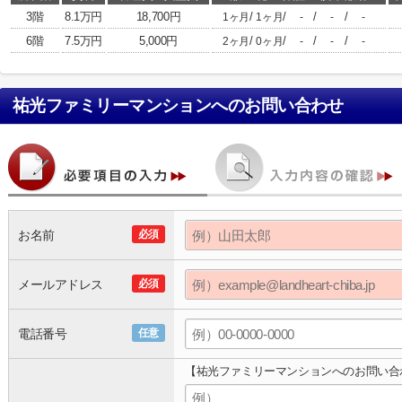
3階
8.1万円
18,700円
/
/
/
/
1ヶ月
1ヶ月
-
-
-
6階
7.5万円
5,000円
/
/
/
/
2ヶ月
0ヶ月
-
-
-
祐光ファミリーマンション
へのお問い合わせ
お名前
必須
メールアドレス
必須
電話番号
任意
【祐光ファミリーマンションへのお問い合