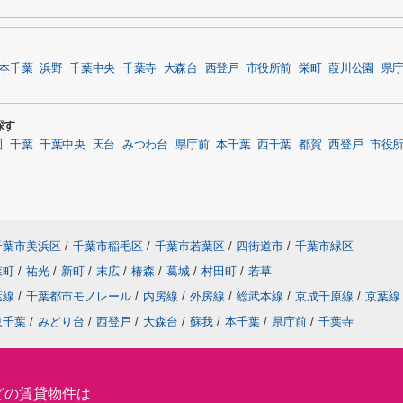
本千葉
浜野
千葉中央
千葉寺
大森台
西登戸
市役所前
栄町
葭川公園
県
探す
園
千葉
千葉中央
天台
みつわ台
県庁前
本千葉
西千葉
都賀
西登戸
市役
千葉市美浜区
/
千葉市稲毛区
/
千葉市若葉区
/
四街道市
/
千葉市緑区
森町
/
祐光
/
新町
/
末広
/
椿森
/
葛城
/
村田町
/
若草
葉線
/
千葉都市モノレール
/
内房線
/
外房線
/
総武本線
/
京成千原線
/
京葉線
東千葉
/
みどり台
/
西登戸
/
大森台
/
蘇我
/
本千葉
/
県庁前
/
千葉寺
どの賃貸物件は