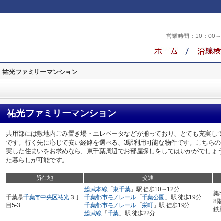
営業時間：
10：00
祐光ファミリーマンション
祐光ファミリーマンション
共用部には敷地内ごみ置き場・エレベータなどが揃っており、とても充実して
です。行く先に応じて安い経路を選べる、3駅利用可能な物件です。こちら
実した住まいをお求めなら、東千葉周辺でお部屋探しをしてはいかがでしょ
た暮らしが可能です。
所在地
交通
総武本線
「
東千葉
」駅 徒歩10～12分
築
千葉県
千葉市中央区
祐光
３丁
千葉都市モノレール
「
千葉公園
」駅 徒歩19分
8
目5-3
千葉都市モノレール
「
栄町
」駅 徒歩19分
鉄
総武線
「
千葉
」駅 徒歩22分