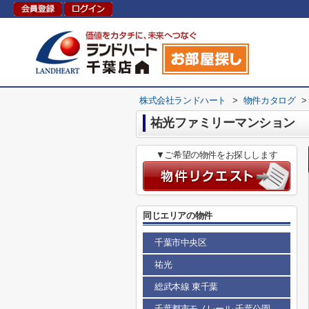
株式会社ランドハート
>
物件カタログ
>
祐光ファミリーマンション
▼ご希望の物件をお探しします
同じエリアの物件
千葉市中央区
祐光
総武本線 東千葉
千葉都市モノレール 千葉公園