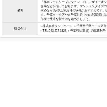
「祐光ファミリーマンション」のここがイチオシ
き場などが揃っております。マンションタイプの
備考
求めなら3駅以上利用可の物件がおすすめです。
す。千葉市中央区や東千葉付近でのお部屋探しは
部屋で快適な新生活を始めましょう。
株式会社ランドハート
千葉県千葉市中央区富士
取扱会社
TEL:043-227-3126
千葉県知事 (6) 第013564号