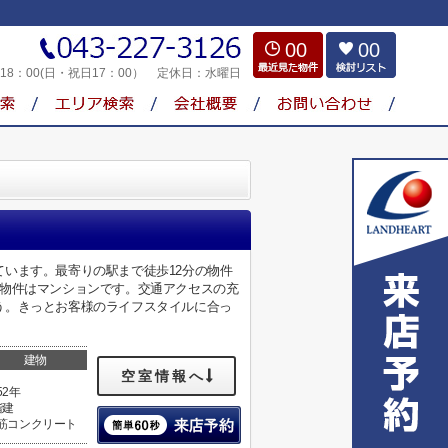
00
00
～18：00(日・祝日17：00）
定休日：
水曜日
います。最寄りの駅まで徒歩12分の物件
の物件はマンションです。交通アクセスの充
う。きっとお客様のライフスタイルに合っ
建物
空室情報へ
52年
階建
筋コンクリート