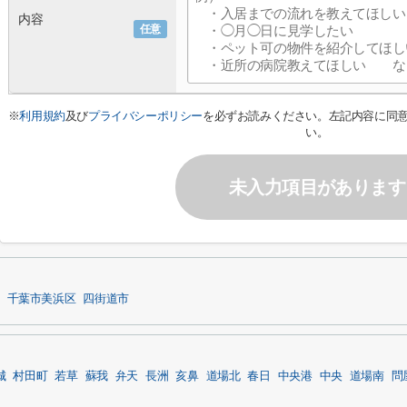
内容
任意
※
利用規約
及び
プライバシーポリシー
を必ずお読みください。左記内容に同
い。
未入力項目があります
千葉市美浜区
四街道市
城
村田町
若草
蘇我
弁天
長洲
亥鼻
道場北
春日
中央港
中央
道場南
問