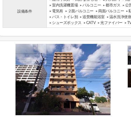
室内洗濯機置場
バルコニー
都市ガス
公
電気有
２面バルコニー
両面バルコニー
設備条件
バス・トイレ別
追焚機能浴室
温水洗浄便
シューズボックス
CATV
光ファイバー
T