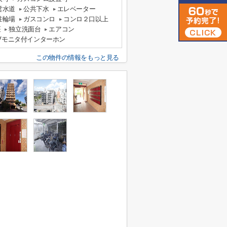
営水道
公共下水
エレベーター
駐輪場
ガスコンロ
コンロ２口以上
座
独立洗面台
エアコン
Vモニタ付インターホン
この物件の情報をもっと見る