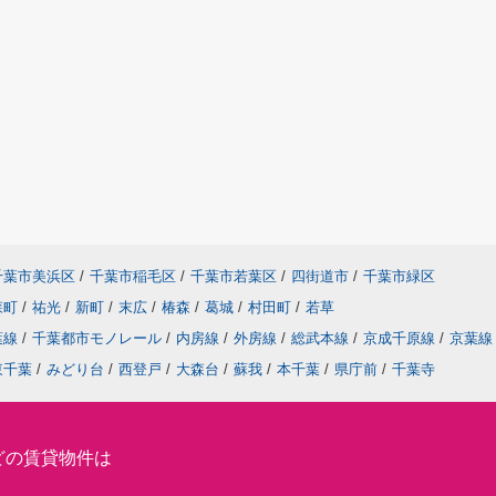
千葉市美浜区
/
千葉市稲毛区
/
千葉市若葉区
/
四街道市
/
千葉市緑区
森町
/
祐光
/
新町
/
末広
/
椿森
/
葛城
/
村田町
/
若草
葉線
/
千葉都市モノレール
/
内房線
/
外房線
/
総武本線
/
京成千原線
/
京葉線
東千葉
/
みどり台
/
西登戸
/
大森台
/
蘇我
/
本千葉
/
県庁前
/
千葉寺
どの賃貸物件は