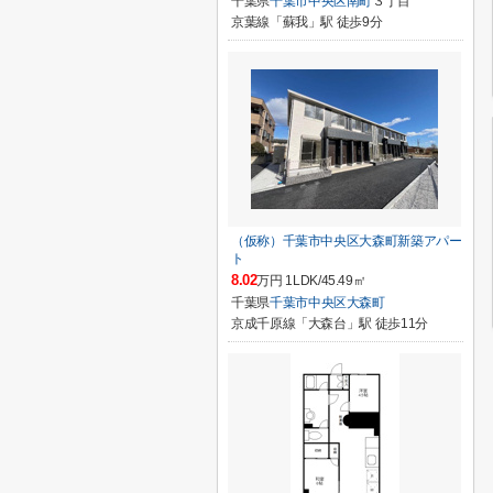
千葉県
千葉市中央区
南町
３丁目
京葉線「蘇我」駅 徒歩9分
（仮称）千葉市中央区大森町新築アパー
ト
8.02
万円 1LDK/45.49㎡
千葉県
千葉市中央区
大森町
京成千原線「大森台」駅 徒歩11分