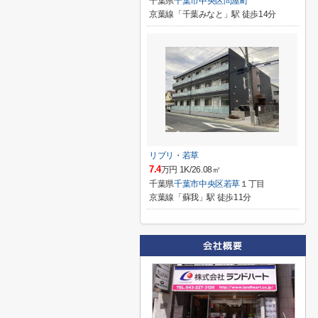
千葉県
千葉市中央区
問屋町
京葉線「千葉みなと」駅 徒歩14分
リブリ・若草
7.4
万円 1K/26.08㎡
千葉県
千葉市中央区
若草
１丁目
京葉線「蘇我」駅 徒歩11分