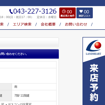
00
00
～18：00(日・祝日17：00）
定休日：
水曜日
お問い合わせください。
南
建
7階/ 11階建
人可
ガスコンロ設置可