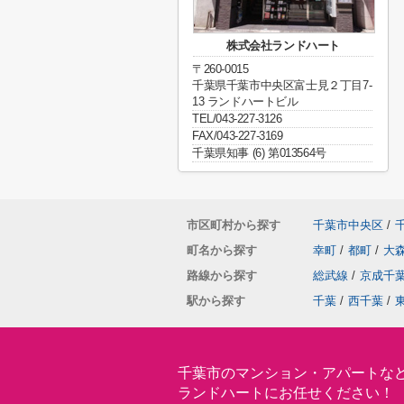
株式会社ランドハート
〒260-0015
千葉県千葉市中央区富士見２丁目7-
13 ランドハートビル
TEL/043-227-3126
FAX/043-227-3169
千葉県知事 (6) 第013564号
市区町村から探す
千葉市中央区
/
町名から探す
幸町
/
都町
/
大
路線から探す
総武線
/
京成千
駅から探す
千葉
/
西千葉
/
千葉市のマンション・アパートな
ランドハートにお任せください！