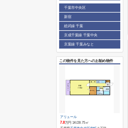
千葉市中央区
新宿
総武線 千葉
京成千葉線 千葉中央
京葉線 千葉みなと
この物件を見た方へのお勧め物件
アリュール
7.8
万円 1K/28.75㎡