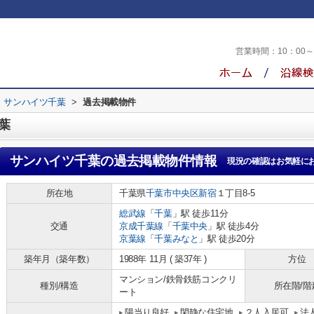
営業時間：
10：00
サンハイツ千葉
>
過去掲載物件
葉
サンハイツ千葉
の過去掲載物件情報
現況の確認はお気軽に
所在地
千葉県
千葉市中央区
新宿
１丁目8-5
総武線
「
千葉
」駅 徒歩11分
交通
京成千葉線
「
千葉中央
」駅 徒歩4分
京葉線
「
千葉みなと
」駅 徒歩20分
築年月（築年数）
1988年 11月 ( 築37年 )
方位
マンション/鉄骨鉄筋コンクリ
種別/構造
所在階/階
ート
陽当り良好
閑静な住宅地
２人入居可
法